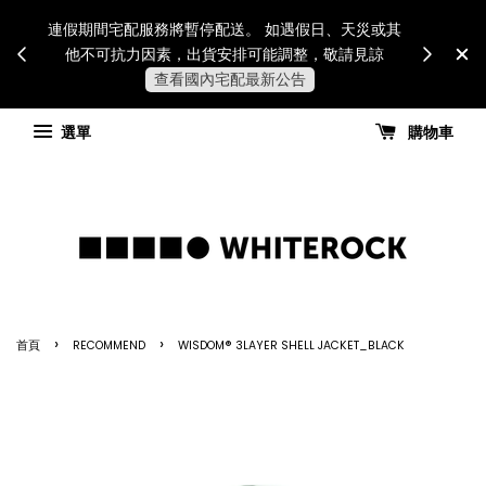
Internatio
連假期間宅配服務將暫停配送。 如遇假日、天災或其
for all 
他不可抗力因素，出貨安排可能調整，敬請見諒
國進
查看國內宅配最新公告
選單
購物車
›
›
首頁
RECOMMEND
WISDOM® 3LAYER SHELL JACKET_BLACK