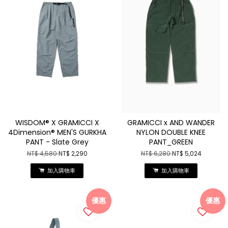
WISDOM® X GRAMICCI X
GRAMICCI x AND WANDER
4Dimension® MEN'S GURKHA
NYLON DOUBLE KNEE
PANT - Slate Grey
PANT_GREEN
NT$ 4,580
NT$ 2,290
NT$ 6,280
NT$ 5,024
加入購物車
加入購物車
優惠
優惠