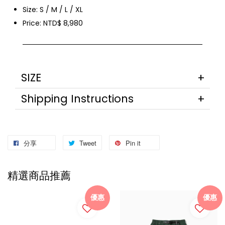
Size: S / M / L / XL
Price: NTD$ 8,980
SIZE
Shipping Instructions
分享
Tweet
Pin it
精選商品推薦
優惠
優惠