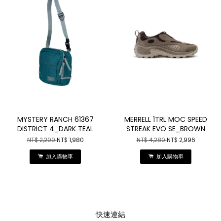
MYSTERY RANCH 61367
MERRELL 1TRL MOC SPEED
DISTRICT 4_DARK TEAL
STREAK EVO SE_BROWN
NT$ 2,200
NT$ 1,980
NT$ 4,280
NT$ 2,996
加入購物車
加入購物車
快速連結