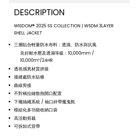
DESCRIPTION
WISDOM® 2025 SS COLLECTION | WSDM 3LAYER
SHELL JACKET
三層貼合輕量防水布料：透濕、防水與抗風
良好耐水壓及透濕等級：10,000mm /
10,000m²/24HR
透視感異材質拼接
接縫處防水貼條
曲線剪接
不對稱拉鏈散熱開口配置
下襬抽繩系統 / 袖口絆帶魔鬼氈
模組化多功能收納口袋
高活動剪裁
可拆卸式背帶