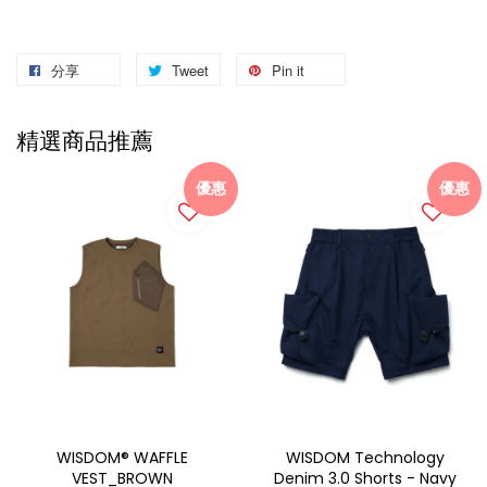
分享
Tweet
Pin it
精選商品推薦
優惠
優惠
WISDOM® WAFFLE
WISDOM Technology
VEST_BROWN
Denim 3.0 Shorts - Navy