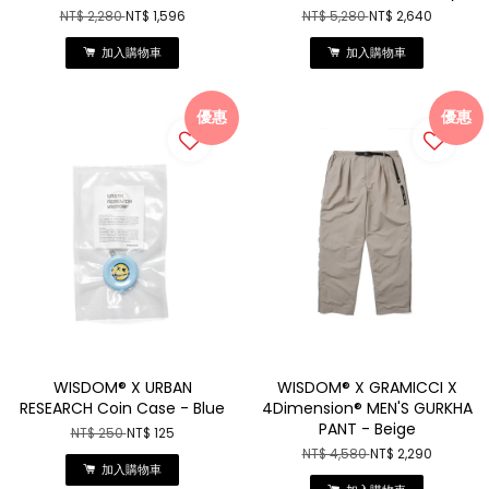
NT$ 2,280
NT$ 1,596
NT$ 5,280
NT$ 2,640
加入購物車
加入購物車
優惠
優惠
WISDOM® X URBAN
WISDOM® X GRAMICCI X
RESEARCH Coin Case - Blue
4Dimension® MEN'S GURKHA
PANT - Beige
NT$ 250
NT$ 125
NT$ 4,580
NT$ 2,290
加入購物車