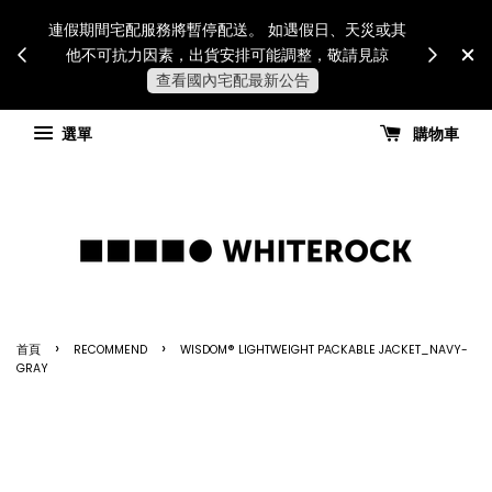
Internatio
連假期間宅配服務將暫停配送。 如遇假日、天災或其
for all 
他不可抗力因素，出貨安排可能調整，敬請見諒
國進
查看國內宅配最新公告
選單
購物車
›
›
首頁
RECOMMEND
WISDOM® LIGHTWEIGHT PACKABLE JACKET_NAVY-
GRAY