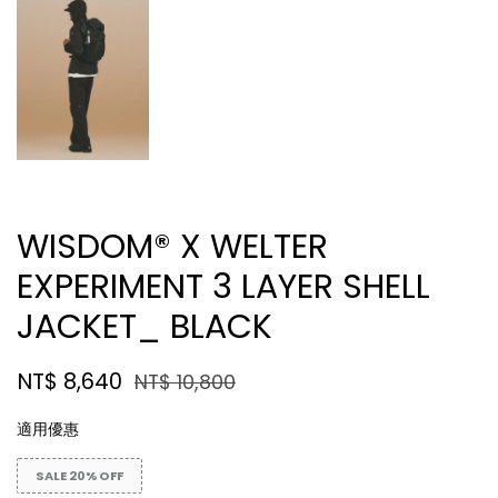
WISDOM® X WELTER
EXPERIMENT 3 LAYER SHELL
JACKET_ BLACK
NT$ 8,640
NT$ 10,800
適用優惠
SALE 20% OFF