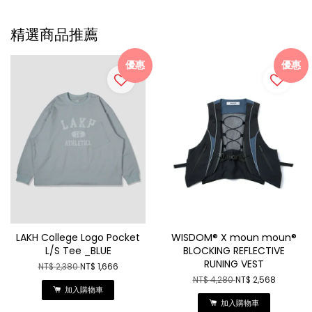
精選商品推薦
優惠
優惠
LAKH College Logo Pocket
WISDOM® X moun moun®
L/S Tee _BLUE
BLOCKING REFLECTIVE
RUNING VEST
NT$ 2,380
NT$ 1,666
NT$ 4,280
NT$ 2,568
加入購物車
加入購物車