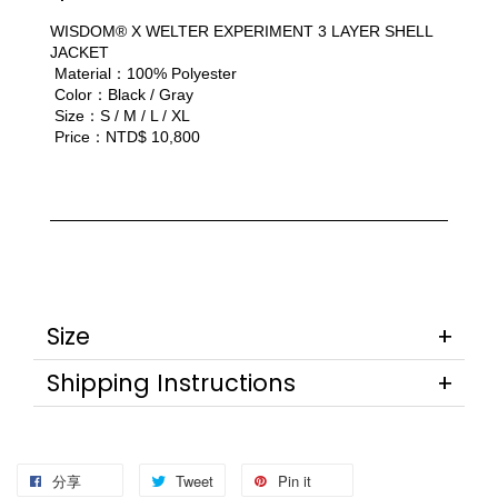
WISDOM® X WELTER EXPERIMENT 3 LAYER SHELL 
JACKET
 Material：100% Polyester
 Color：Black / Gray
 Size：S / M / L / XL
 Price：NTD$ 10,800
Size
Shipping Instructions
分享
Tweet
Pin it