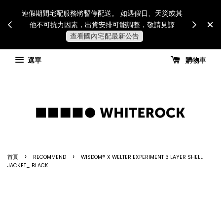
Internatio
連假期間宅配服務將暫停配送。 如遇假日、天災或其
for all 
他不可抗力因素，出貨安排可能調整，敬請見諒
國進
查看國內宅配最新公告
選單
購物車
›
›
首頁
RECOMMEND
WISDOM® X WELTER EXPERIMENT 3 LAYER SHELL
JACKET_ BLACK