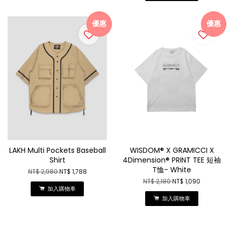
優惠
優惠
LAKH Multi Pockets Baseball
WISDOM® X GRAMICCI X
Shirt
4Dimension® PRINT TEE 短袖
T恤- White
NT$ 2,980
NT$ 1,788
NT$ 2,180
NT$ 1,090
加入購物車
加入購物車