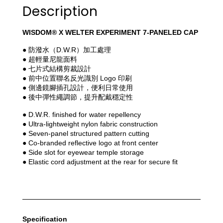
Description
WISDOM® X WELTER EXPERIMENT 7-PANELED CAP
● 防潑水（D.W.R）加工處理
● 超輕量尼龍面料
● 七片式結構剪裁設計
● 前中位置聯名反光識別 Logo 印刷
● 側邊鏡腳插孔設計，便利日常使用
● 後中彈性繩調節，提升配戴穩定性
● D.W.R. finished for water repellency
● Ultra-lightweight nylon fabric construction
● Seven-panel structured pattern cutting
● Co-branded reflective logo at front center
● Side slot for eyewear temple storage
● Elastic cord adjustment at the rear for secure fit
Specification