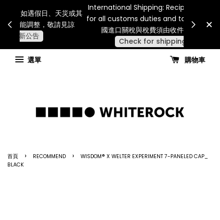
Internatio
連假期間宅配服務將暫停配送。 如遇假日、天災或其
for all 
他不可抗力因素，出貨安排可能調整，敬請見諒
國進
查看國內宅配最新公告
選單
購物車
›
›
首頁
RECOMMEND
WISDOM® X WELTER EXPERIMENT 7-PANELED CAP_
BLACK