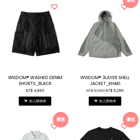
WISDOM® WASHED DENIM
WISDOM® 3LAYER SHELL
SHORTS_BLACK
JACKET_KHAKI
NT$ 4,880
NT$ 8,980
NT$ 6,286
加入購物車
加入購物車
優惠
優惠