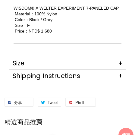
WISDOM® X WELTER EXPERIMENT 7-PANELED CAP
 Material：100% Nylon
 Color：Black / Gray
 Size：F
 Price：NTD$ 1,680
Size
Shipping Instructions
分享
Tweet
Pin it
精選商品推薦
優惠