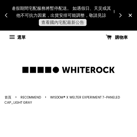
Internatio
連假期間宅配服務將暫停配送。 如遇假日、天災或其
for all 
他不可抗力因素，出貨安排可能調整，敬請見諒
國進
查看國內宅配最新公告
選單
購物車
›
›
首頁
RECOMMEND
WISDOM® X WELTER EXPERIMENT 7-PANELED
CAP_LIGHT GRAY