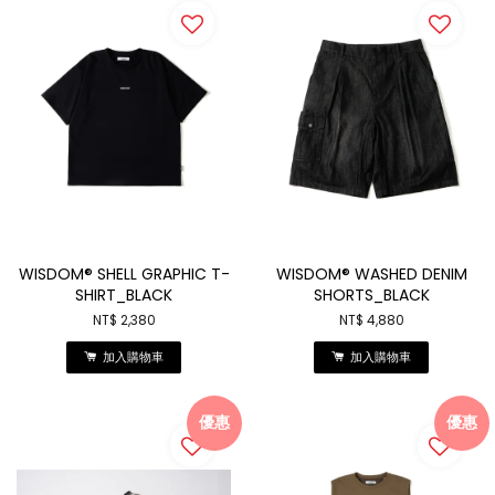
WISDOM® SHELL GRAPHIC T-
WISDOM® WASHED DENIM
SHIRT_BLACK
SHORTS_BLACK
NT$ 2,380
NT$ 4,880
加入購物車
加入購物車
優惠
優惠