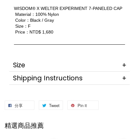
WISDOM® X WELTER EXPERIMENT 7-PANELED CAP
 Material：100% Nylon
 Color：Black / Gray
 Size：F
 Price：NTD$ 1,680
Size
Shipping Instructions
分享
Tweet
Pin it
精選商品推薦