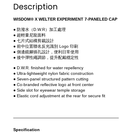
Description
WISDOM® X WELTER EXPERIMENT 7-PANELED CAP
● 防潑水（D.W.R）加工處理
● 超輕量尼龍面料
● 七片式結構剪裁設計
● 前中位置聯名反光識別 Logo 印刷
● 側邊鏡腳插孔設計，便利日常使用
● 後中彈性繩調節，提升配戴穩定性
● D.W.R. finished for water repellency
● Ultra-lightweight nylon fabric construction
● Seven-panel structured pattern cutting
● Co-branded reflective logo at front center
● Side slot for eyewear temple storage
● Elastic cord adjustment at the rear for secure fit
Specification