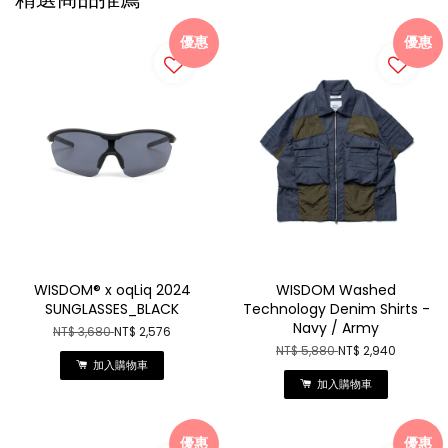
優惠
優惠
WISDOM® x oqLiq 2024
WISDOM Washed
SUNGLASSES_BLACK
Technology Denim Shirts -
Navy / Army
NT$ 3,680
NT$ 2,576
NT$ 5,880
NT$ 2,940
加入購物車
加入購物車
優惠
優惠