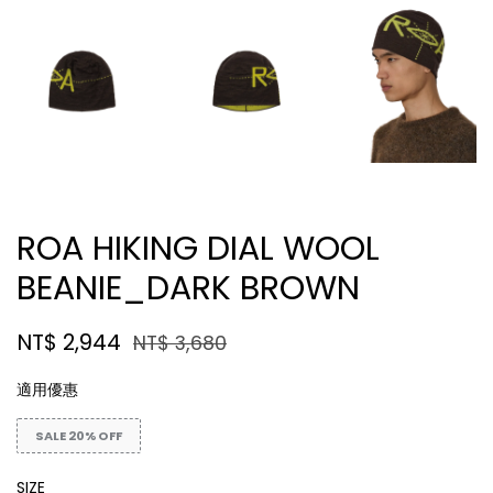
ROA HIKING DIAL WOOL
BEANIE_DARK BROWN
NT$ 2,944
NT$ 3,680
適用優惠
SALE 20% OFF
SIZE