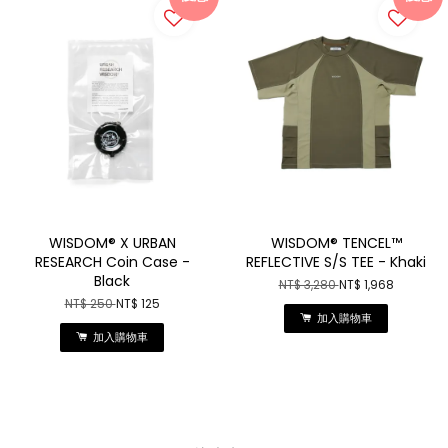
WISDOM® X URBAN
WISDOM® TENCEL™
RESEARCH Coin Case -
REFLECTIVE S/S TEE - Khaki
Black
NT$ 3,280
NT$ 1,968
NT$ 250
NT$ 125
加入購物車
加入購物車