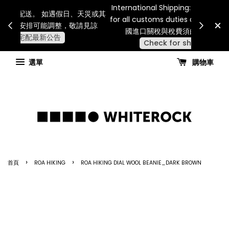
Internatio
連假期間宅配服務將暫停配送。 如遇假日、天災或其
for all 
他不可抗力因素，出貨安排可能調整，敬請見諒
國進
查看國內宅配最新公告
選單
購物車
›
›
首頁
ROA HIKING
ROA HIKING DIAL WOOL BEANIE_DARK BROWN