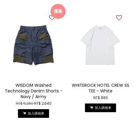
優惠
WISDOM Washed
WHITEROCK HOTEL CREW SS
Technology Denim Shorts -
TEE - White
Navy / Army
NT$ 880
NT$ 5,280
NT$ 2,640
加入購物車
加入購物車