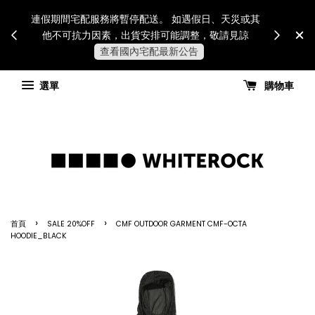
Internatio
連假期間宅配服務將暫停配送。 如遇假日、天災或其
for all 
他不可抗力因素，出貨安排可能調整，敬請見諒
國進
查看國內宅配最新公告
選單
購物車
›
›
首頁
SALE 20%OFF
CMF OUTDOOR GARMENT CMF-OCTA
HOODIE_BLACK