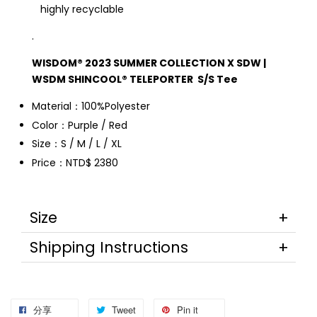
highly recyclable
.
WISDOM® 2023 SUMMER COLLECTION X SDW |
WSDM SHINCOOL® TELEPORTER S/S Tee
Material：100%Polyester
Color：Purple / Red
Size：S / M / L / XL
Price：NTD$ 2380
Size
Shipping Instructions
分享
Tweet
Pin it