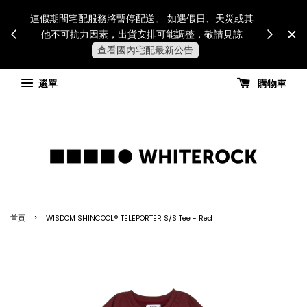
Internatio
連假期間宅配服務將暫停配送。 如遇假日、天災或其
for all 
他不可抗力因素，出貨安排可能調整，敬請見諒
國進
查看國內宅配最新公告
選單
購物車
›
首頁
WISDOM SHINCOOL® TELEPORTER S/S Tee - Red