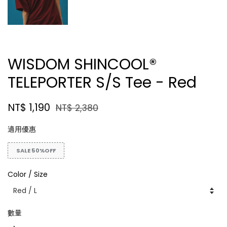
WISDOM SHINCOOL®
TELEPORTER S/S Tee - Red
NT$ 1,190
NT$ 2,380
適用優惠
SALE 50%OFF
Color / Size
數量