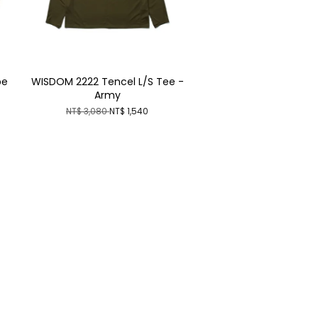
be
WISDOM 2222 Tencel L/S Tee -
Army
NT$ 3,080
NT$ 1,540