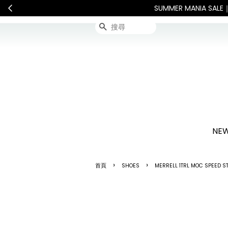
 Shipping: Recipient is responsible for all customs d
搜尋
NEW
›
›
首頁
SHOES
MERRELL 1TRL MOC SPEED S