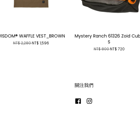
ISDOM® WAFFLE VEST_BROWN
Mystery Ranch 61326 Zoid Cu
S
NT$ 2,280
NT$ 1,596
NT$ 800
NT$ 720
關注我們
Facebook
Instagram