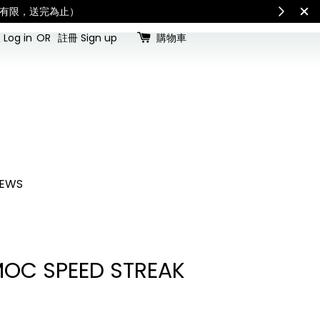
shipping updates
S
Log in
OR
註冊 Sign up
購物車
EWS
 MOC SPEED STREAK