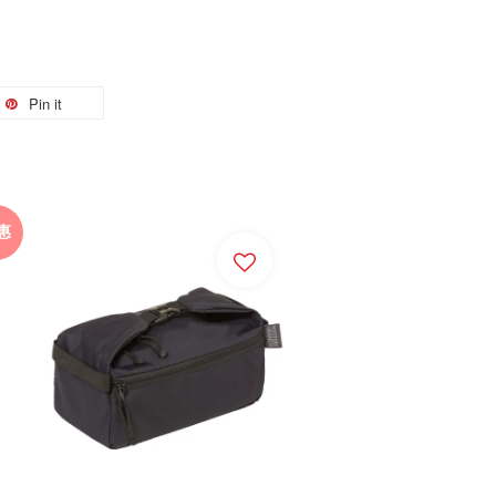
Pin it
惠