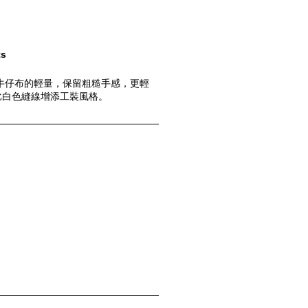
ts
牛仔布的輕量，保留粗糙手感，更輕
比白色縫線增添工裝風格。