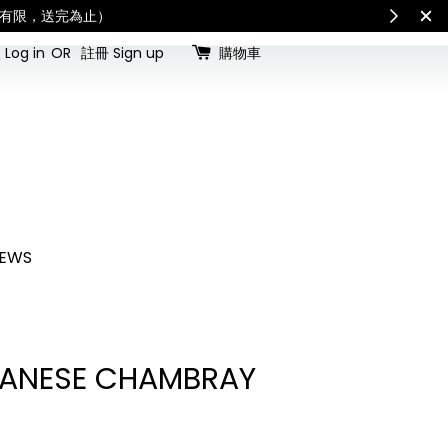
ates
SUMMER MAN
Log in
OR
註冊 Sign up
購物車
EWS
PANESE CHAMBRAY