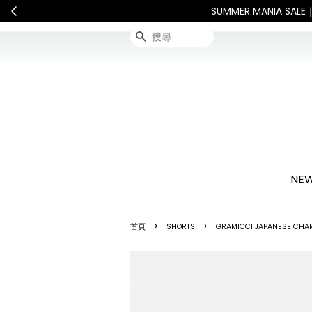
ecipient is responsible for all customs duties and ta
搜尋
NEW
›
›
首頁
SHORTS
GRAMICCI JAPANESE CH