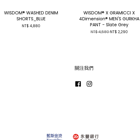
WISDOM® WASHED DENIM
WISDOM® X GRAMICCI X
SHORTS_BLUE
4Dimension® MEN'S GURKHA
PANT - Slate Grey
NT$ 4,880
NT$ 4,580
NT$ 2,290
關注我們
Facebook
Instagram