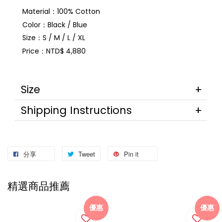
Material：100% Cotton
Color：Black / Blue
Size：S / M / L / XL
Price：NTD$ 4,880
Size
Shipping Instructions
分享
Tweet
Pin it
精選商品推薦
優惠
優惠