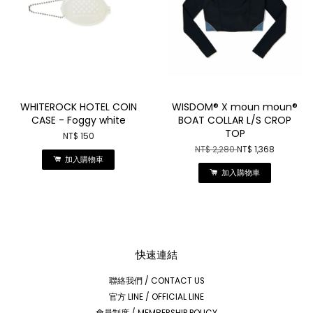
WHITEROCK HOTEL COIN
WISDOM® X moun moun®
CASE - Foggy white
BOAT COLLAR L/S CROP
TOP
NT$ 150
NT$ 2,280
NT$ 1,368
加入購物車
加入購物車
快速連結
聯絡我們 / CONTACT US
官方 LINE / OFFICIAL LINE
會員制度 / MEMBERSHIP POLICY