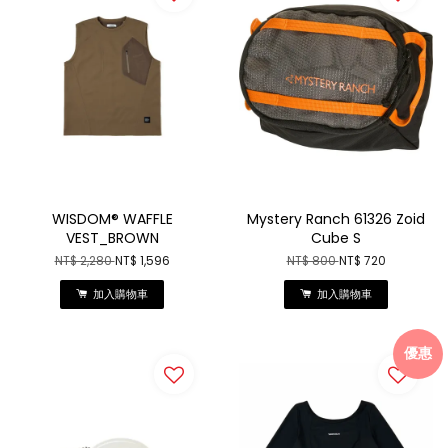
WISDOM® WAFFLE
Mystery Ranch 61326 Zoid
VEST_BROWN
Cube S
NT$ 2,280
NT$ 1,596
NT$ 800
NT$ 720
加入購物車
加入購物車
優惠