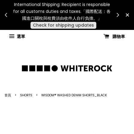
International Shipping: Recipient is responsible
災或其
SUMME
for all customs duties and taxes.「國際配送：各
見諒
NT$6,0
國進口關稅與稅費須由收件人自行負擔。」
Check for shipping updates
選單
購物車
›
›
首頁
SHORTS
WISDOM® WASHED DENIM SHORTS_BLACK