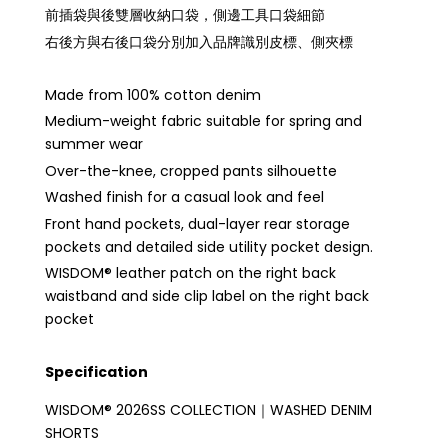
前插袋與後雙層收納口袋，側邊工具口袋細節
右後方與右後口袋分別加入品牌識別皮標、側夾標
Made from 100% cotton denim
Medium-weight fabric suitable for spring and
summer wear
Over-the-knee, cropped pants silhouette
Washed finish for a casual look and feel
Front hand pockets, dual-layer rear storage
pockets and detailed side utility pocket design.
WISDOM® leather patch on the right back
waistband and side clip label on the right back
pocket
Specification
WISDOM® 2026SS COLLECTION｜WASHED DENIM
SHORTS