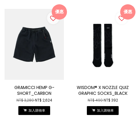
優惠
優惠
GRAMICCI HEMP G-
WISDOM® X NOZZLE QUIZ
SHORT_CARBON
GRAPHIC SOCKS_BLACK
NT$ 3,280
NT$ 2,624
NT$ 490
NT$ 392
加入購物車
加入購物車