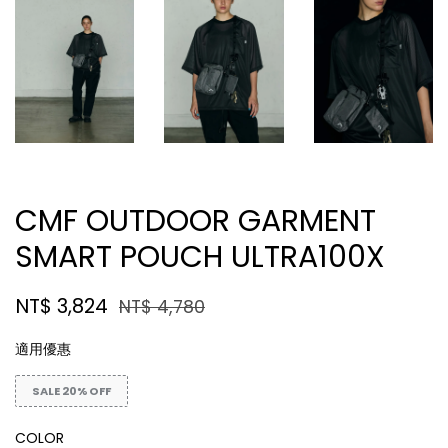
CMF OUTDOOR GARMENT
SMART POUCH ULTRA100X
NT$ 3,824
NT$ 4,780
適用優惠
SALE 20% OFF
COLOR