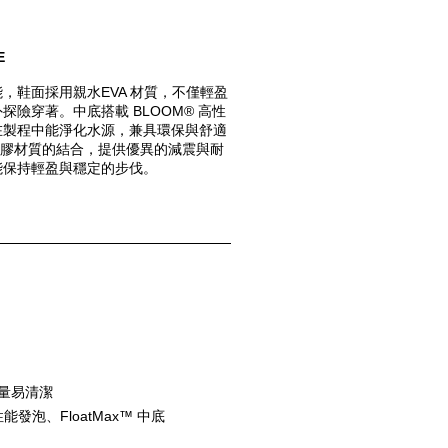
E 
，鞋面採用親水EVA 材質，不僅輕盈
險穿著。中底搭載 BLOOM® 高性
在製程中能淨化水源，兼具環保與舒適
 與橡膠材質的結合，提供優異的減震與耐
能保持輕盈與穩定的步伐。
輕量易清潔
能發泡、FloatMax™ 中底