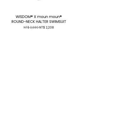
WISDOM® X moun moun®
ROUND-NECK HALTER SWIMSUIT
NT$ 3,680
NT$ 2,208