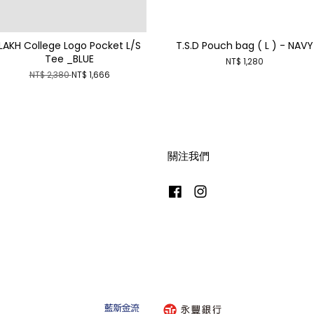
LAKH College Logo Pocket L/S
T.S.D Pouch bag ( L ) - NAVY
Tee _BLUE
NT$ 1,280
NT$ 2,380
NT$ 1,666
關注我們
Facebook
Instagram