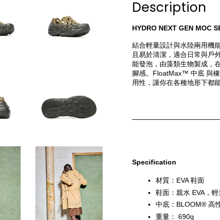
Description
HYDRO NEXT GEN MOC S
結合輕量設計與水陸兩用機能
且易於清潔，適合日常與戶外探
能發泡，由藻類生物製成，
腳感。FloatMax™ 中底
用性，讓你在各種地形下都
Specification
材質：EVA 鞋面
鞋面：親水 EVA，
中底：BLOOM® 高性
重量： 690g