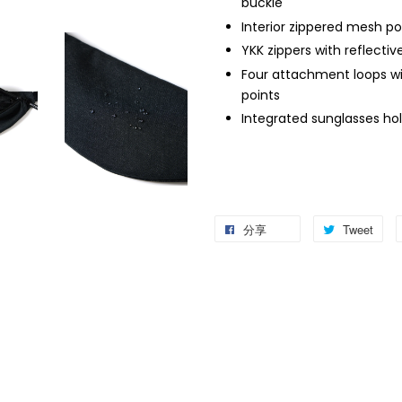
buckle
Interior zippered mesh 
YKK zippers with reflectiv
Four attachment loops w
points
Integrated sunglasses hol
分享
Tweet