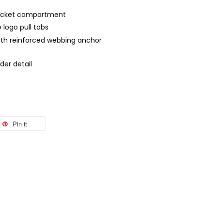
pocket compartment
e logo pull tabs
ith reinforced webbing anchor
der detail
Pin it