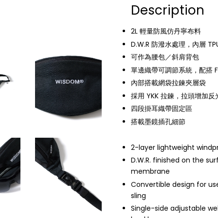
Description
2L 輕量防風仿丹寧布料
D.W.R 防潑水處理，內層 TP
可作為腰包／斜肩背包
單邊織帶可調節系統，配搭 FI
內部搭載網袋拉鍊夾層袋
採用 YKK 拉鍊，拉頭增加反光
四段掛耳織帶固定區
搭載墨鏡插孔細節
2-layer lightweight windp
D.W.R. finished on the su
membrane
Convertible design for us
sling
Single-side adjustable w