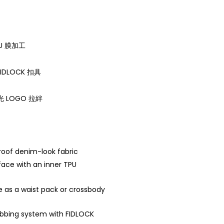
U 膜加工
DLOCK 扣具
 LOGO 拉絆
roof denim-look fabric
rface with an inner TPU
e as a waist pack or crossbody
ebbing system with FIDLOCK