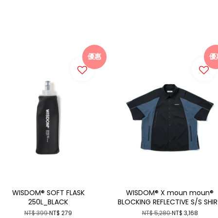
優惠
優
WISDOM® SOFT FLASK
WISDOM® X moun moun®
250L_BLACK
BLOCKING REFLECTIVE S/S SHI
NT$ 399
NT$ 279
NT$ 5,280
NT$ 3,168