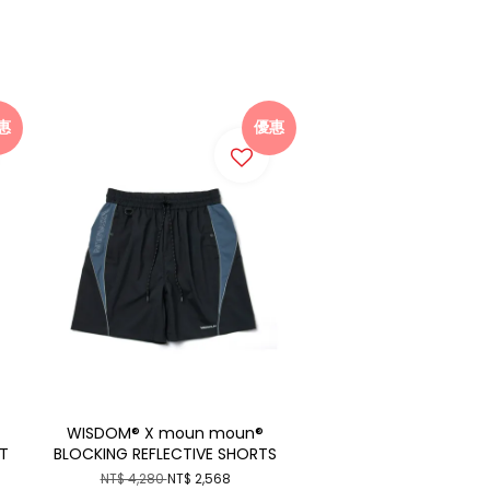
惠
優惠
WISDOM® X moun moun®
RT
BLOCKING REFLECTIVE SHORTS
NT$ 4,280
NT$ 2,568