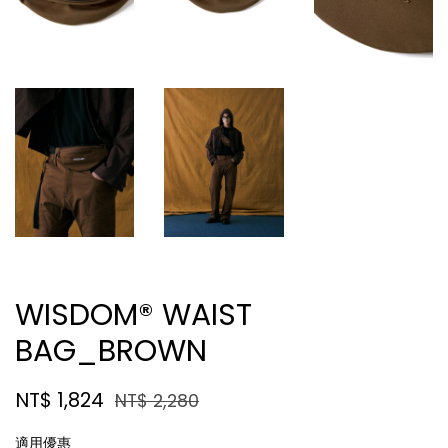
WISDOM® WAIST
BAG_BROWN
NT$ 1,824
NT$ 2,280
適用優惠