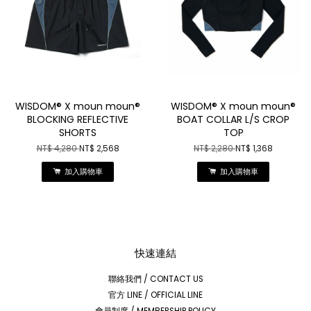
WISDOM® X moun moun®
WISDOM® X moun moun®
BLOCKING REFLECTIVE
BOAT COLLAR L/S CROP
SHORTS
TOP
NT$ 4,280
NT$ 2,568
NT$ 2,280
NT$ 1,368
加入購物車
加入購物車
快速連結
聯絡我們 / CONTACT US
官方 LINE / OFFICIAL LINE