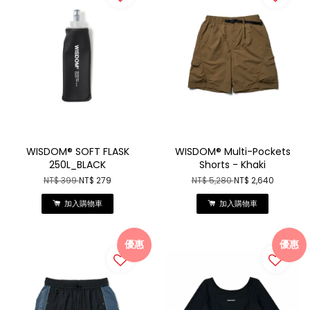
WISDOM® SOFT FLASK
WISDOM® Multi-Pockets
250L_BLACK
Shorts - Khaki
NT$ 399
NT$ 279
NT$ 5,280
NT$ 2,640
加入購物車
加入購物車
優惠
優惠