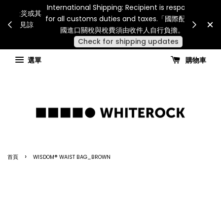
Internatio
連假期間宅配服務將暫停配送。 如遇假日、天災或其
for all 
他不可抗力因素，出貨安排可能調整，敬請見諒
國進
查看國內宅配最新公告
選單
購物車
›
首頁
WISDOM® WAIST BAG_BROWN