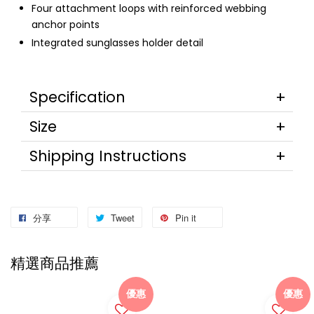
Four attachment loops with reinforced webbing
anchor points
Integrated sunglasses holder detail
Specification
Size
Shipping Instructions
分享
Tweet
Pin it
精選商品推薦
優惠
優惠