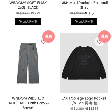
WISDOM® SOFT FLASK
LAKH Multi Pockets Baseball
250L_BLACK
Shirt
NT$ 399
NT$ 279
NT$ 2,980
NT$ 1,788
加入購物車
加入購物車
優惠
優惠
WISDOM WIDE-LEG
LAKH College Logo Pocket
TROUSERS - Dark Grey &
L/S Tee 長袖T恤
Brown
NT$ 2,380
NT$ 1,666