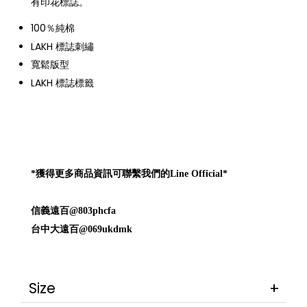
有印花標誌。
100％純棉
LAKH 標誌刺繡
寬鬆版型
LAKH 標誌標籤
*獲得更多商品資訊可聯繫我們的Line Official*
信義遠百@803phcfa
台中大遠百@069ukdmk
Size