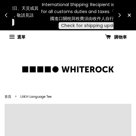
Internatio
連假期間宅配服務將暫停配送。 如遇假日、天災或其
for all 
他不可抗力因素，出貨安排可能調整，敬請見諒
國進
查看國內宅配最新公告
選單
購物車
›
首頁
LAKH Language Tee