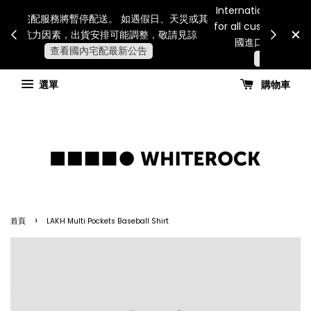
Internatio
連假期間宅配服務將暫停配送。 如遇假日、天災或其
for all 
他不可抗力因素，出貨安排可能調整，敬請見諒
國進
查看國內宅配最新公告
選單
購物車
›
首頁
LAKH Multi Pockets Baseball Shirt