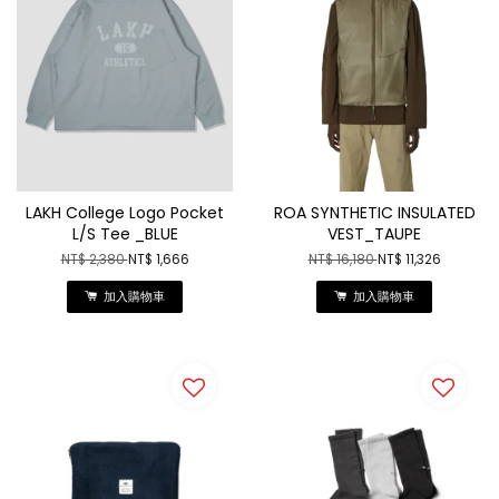
LAKH College Logo Pocket
ROA SYNTHETIC INSULATED
L/S Tee _BLUE
VEST_TAUPE
NT$ 2,380
NT$ 1,666
NT$ 16,180
NT$ 11,326
加入購物車
加入購物車