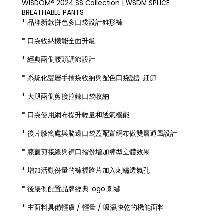
WISDOM® 2024 SS Collection | WSDM SPLICE
BREATHABLE PANTS
* 品牌新款拼色多口袋設計錐形褲
* 口袋收納機能全面升級
* 經典兩側腰頭調節設計
* 系統化雙層手插袋收納與配色口袋設計細節
* 大腿兩側剪接拉鍊口袋收納
* 口袋使用網布提升輕量和透氣機能
* 後片膝窩處與脇邊口袋蓋配置網布做雙層通風設計
* 膝蓋剪接線與褲口摺份增加褲型立體效果
* 增加活動份量的褲襠跨片加入刺繡透氣孔
* 後腰側配置品牌經典 logo 刺繡
* 主面料具備輕膚 / 輕量 / 吸濕快乾的機能面料