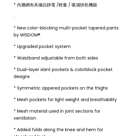
* 內層網布具備抗靜電 /輕量 / 吸濕快乾機能
.
* New color-blocking multi-pocket tapered pants
by WISDOM®
* Upgraded pocket system
* Waistband adjustable from both sides
* Dual-layer slant pockets & colorblock pocket
designs
* Symmetric zippered pockets on the thighs
* Mesh pockets for light weight and breathability
* Mesh material used in joint sections for
ventilation
* Added folds along the knee and hem for