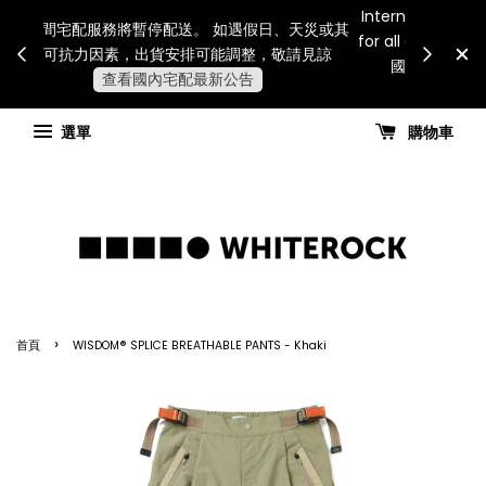
Internatio
連假期間宅配服務將暫停配送。 如遇假日、天災或其
for all 
他不可抗力因素，出貨安排可能調整，敬請見諒
國進
查看國內宅配最新公告
選單
購物車
›
首頁
WISDOM® SPLICE BREATHABLE PANTS - Khaki