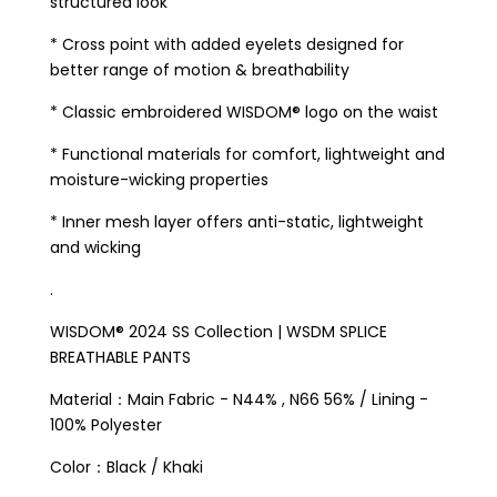
structured look
* Cross point with added eyelets designed for
better range of motion & breathability
* Classic embroidered WISDOM® logo on the waist
* Functional materials for comfort, lightweight and
moisture-wicking properties
* Inner mesh layer offers anti-static, lightweight
and wicking
.
WISDOM® 2024 SS Collection | WSDM SPLICE
BREATHABLE PANTS
Material：Main Fabric - N44% , N66 56% / Lining -
100% Polyester
Color：Black / Khaki