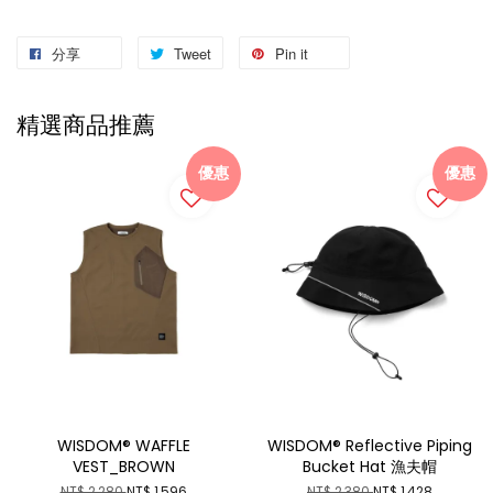
分享
Tweet
Pin it
精選商品推薦
優惠
優惠
WISDOM® WAFFLE
WISDOM® Reflective Piping
VEST_BROWN
Bucket Hat 漁夫帽
NT$ 2,280
NT$ 1,596
NT$ 2,380
NT$ 1,428