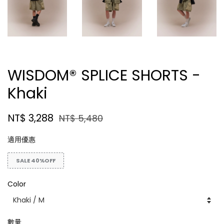
WISDOM® SPLICE SHORTS -
Khaki
NT$ 3,288
NT$ 5,480
適用優惠
SALE 40%OFF
Color
數量