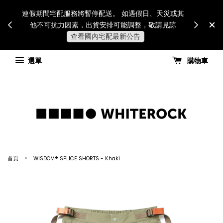
Internatio
連假期間宅配服務將暫停配送。 如遇假日、天災或其
for all 
他不可抗力因素，出貨安排可能調整，敬請見諒
國進
查看國內宅配最新公告
選單
購物車
›
首頁
WISDOM® SPLICE SHORTS - Khaki