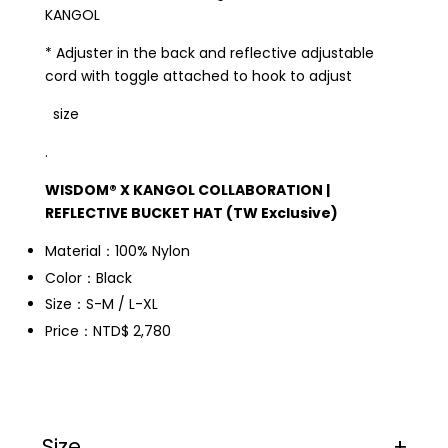
KANGOL
* Adjuster in the back and reflective adjustable
cord with toggle attached to hook to adjust
size
.
WISDOM® X KANGOL COLLABORATION |
REFLECTIVE BUCKET HAT (TW Exclusive)
Material：100% Nylon
Color：Black
Size：S-M / L-XL
Price：NTD$ 2,780
Size