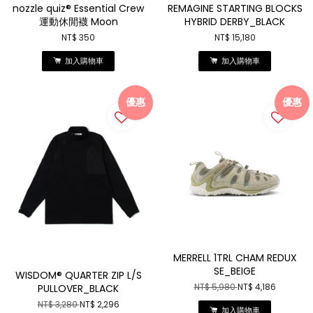
nozzle quiz® Essential Crew
REMAGINE STARTING BLOCKS
運動休閒襪 Moon
HYBRID DERBY_BLACK
NT$ 350
NT$ 15,180
加入購物車
加入購物車
優惠
優惠
MERRELL 1TRL CHAM REDUX
SE_BEIGE
WISDOM® QUARTER ZIP L/S
PULLOVER_BLACK
NT$ 5,980
NT$ 4,186
NT$ 3,280
NT$ 2,296
加入購物車