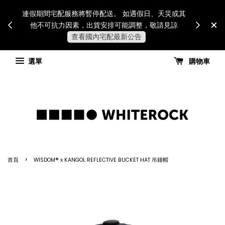
Internatio
連假期間宅配服務將暫停配送。 如遇假日、天災或其
for all 
他不可抗力因素，出貨安排可能調整，敬請見諒
國進
查看國內宅配最新公告
選單
購物車
›
首頁
WISDOM® x KANGOL REFLECTIVE BUCKET HAT 吊鐘帽