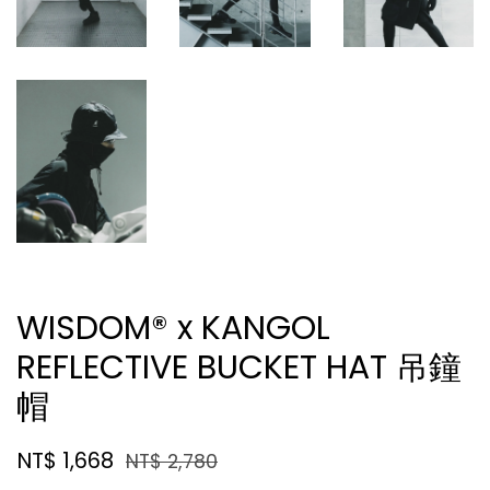
WISDOM® x KANGOL
REFLECTIVE BUCKET HAT 吊鐘
帽
NT$ 1,668
NT$ 2,780