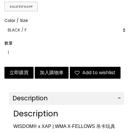
SALE 50%OFF
Color / Size
數量
立即購買
加入購物車
Add to wishlist
Description
Description
WISDOM® x XAP | WMA X-FELLOWS 吊卡玩具