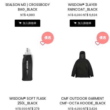
SEALSON M3 | CROSSBODY
WISDOM® 2LAYER
BAG_BLACK
RAINCOAT_BLACK
NT$ 4,980
NT$ 8,280
NT$ 6,624
加入購物車
加入購物車
優惠
優惠
WISDOM® SOFT FLASK
CMF OUTDOOR GARMENT
250L_BLACK
CMF-OCTA HOODIE_BLACK
NT$ 399
NT$ 279
NT$ 4,280
NT$ 3,424