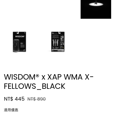
WISDOM® x XAP WMA X-
FELLOWS_BLACK
NT$ 445
NT$ 890
適用優惠