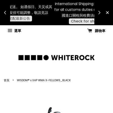
Internatio
連假期間宅配服務將暫停配送。 如遇假日、天災或其
for all 
他不可抗力因素，出貨安排可能調整，敬請見諒
國進
查看國內宅配最新公告
選單
購物車
›
首頁
WISDOM® x XAP WMA X-FELLOWS_BLACK