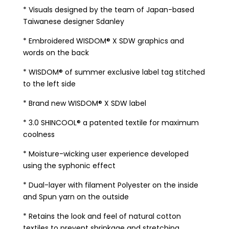
* Visuals designed by the team of Japan-based
Taiwanese designer Sdanley
* Embroidered WISDOM® X SDW graphics and
words on the back
* WISDOM® of summer exclusive label tag stitched
to the left side
* Brand new WISDOM® X SDW label
* 3.0 SHINCOOL® a patented textile for maximum
coolness
* Moisture-wicking user experience developed
using the syphonic effect
* Dual-layer with filament Polyester on the inside
and Spun yarn on the outside
* Retains the look and feel of natural cotton
textiles to prevent shrinkage and stretching