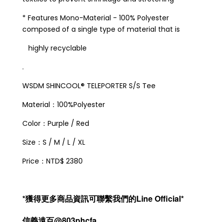
* Features Mono-Material - 100% Polyester
composed of a single type of material that is
highly recyclable
.
WSDM SHINCOOL® TELEPORTER S/S Tee
Material：100%Polyester
Color：Purple / Red
Size：S / M / L / XL
Price：NTD$ 2380
*獲得更多商品資訊可聯繫我們的Line Official*
信義遠百@803phcfa