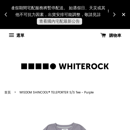
Internatio
連假期間宅配服務將暫停配送。 如遇假日、天災或其
for all 
他不可抗力因素，出貨安排可能調整，敬請見諒
國進
查看國內宅配最新公告
選單
購物車
›
首頁
WISDOM SHINCOOL® TELEPORTER S/S Tee - Purple