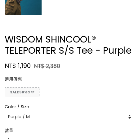
WISDOM SHINCOOL®
TELEPORTER S/S Tee - Purple
NT$ 1,190
NT$ 2,380
適用優惠
SALE 50%OFF
Color / Size
數量