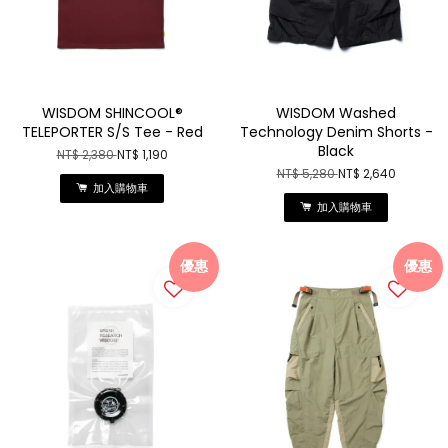
WISDOM SHINCOOL®
WISDOM Washed
TELEPORTER S/S Tee - Red
Technology Denim Shorts -
Black
NT$ 2,380
NT$ 1,190
NT$ 5,280
NT$ 2,640
加入購物車
加入購物車
優惠
優惠