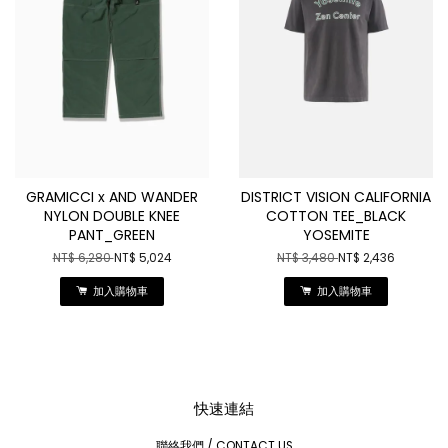
GRAMICCI x AND WANDER
DISTRICT VISION CALIFORNIA
NYLON DOUBLE KNEE
COTTON TEE_BLACK
PANT_GREEN
YOSEMITE
NT$ 6,280
NT$ 5,024
NT$ 3,480
NT$ 2,436
加入購物車
加入購物車
快速連結
聯絡我們 / CONTACT US