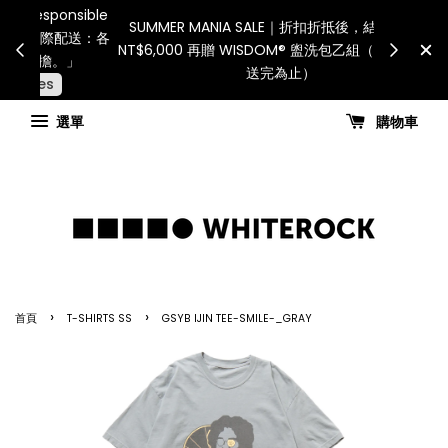
International Shi
連假期間宅配服務將暫停配送。 如遇假日、天災或其
for all custom
他不可抗力因素，出貨安排可能調整，敬請見諒
國進口關稅與
查看國內宅配最新公告
Check 
選單
購物車
›
›
首頁
T-SHIRTS SS
GSYB IJIN TEE-SMILE-_GRAY