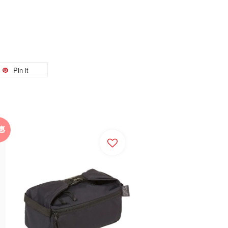
Pin it
惠