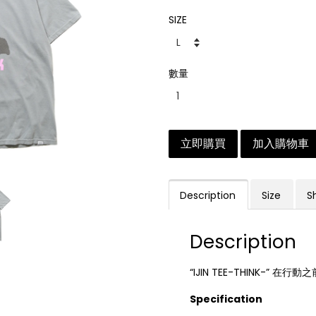
SIZE
數量
立即購買
加入購物車
Description
Size
S
Description
“IJIN TEE-THINK-” 
Specification