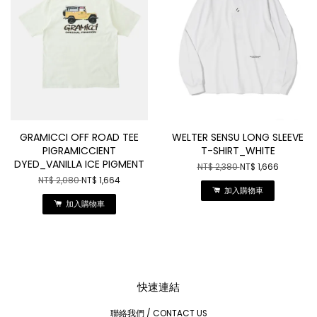
GRAMICCI OFF ROAD TEE
WELTER SENSU LONG SLEEVE
PIGRAMICCIENT
T-SHIRT_WHITE
DYED_VANILLA ICE PIGMENT
NT$ 2,380
NT$ 1,666
NT$ 2,080
NT$ 1,664
加入購物車
加入購物車
快速連結
聯絡我們 / CONTACT US