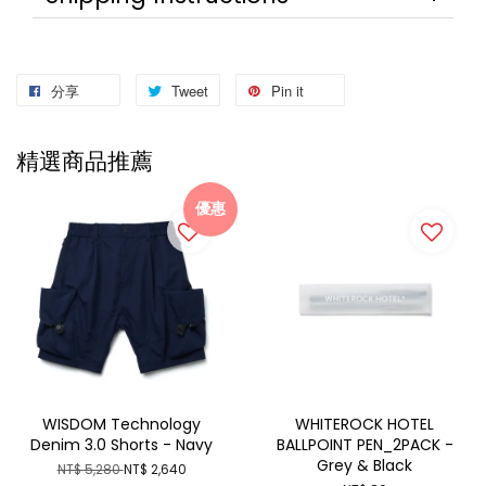
分享
Tweet
Pin it
精選商品推薦
優惠
WISDOM Technology
WHITEROCK HOTEL
Denim 3.0 Shorts - Navy
BALLPOINT PEN_2PACK -
Grey & Black
NT$ 5,280
NT$ 2,640