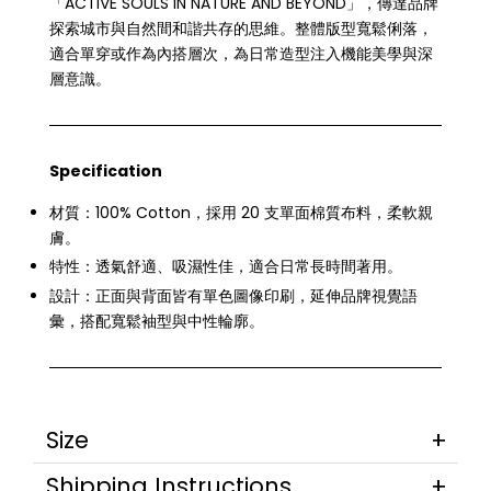
「ACTIVE SOULS IN NATURE AND BEYOND」，傳達品牌
探索城市與自然間和諧共存的思維。整體版型寬鬆俐落，
適合單穿或作為內搭層次，為日常造型注入機能美學與深
層意識。
Specification
材質：100% Cotton，採用 20 支單面棉質布料，柔軟親
膚。
特性：透氣舒適、吸濕性佳，適合日常長時間著用。
設計：正面與背面皆有單色圖像印刷，延伸品牌視覺語
彙，搭配寬鬆袖型與中性輪廓。
Size
Shipping Instructions