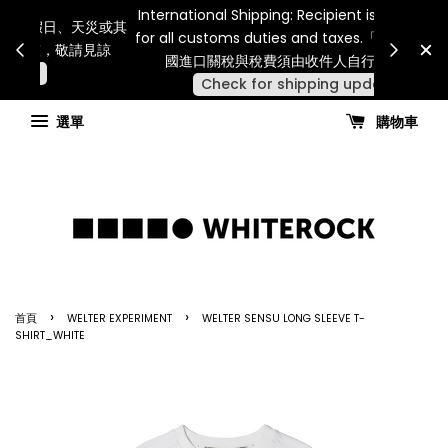
Internatio
連假期間宅配服務將暫停配送。 如遇假日、天災或其
for all 
他不可抗力因素，出貨安排可能調整，敬請見諒
國進
查看國內宅配最新公告
選單
購物車
›
›
首頁
WELTER EXPERIMENT
WELTER SENSU LONG SLEEVE T-
SHIRT_WHITE