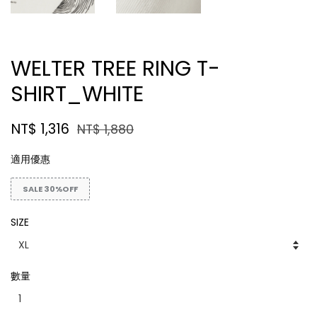
WELTER TREE RING T-
SHIRT_WHITE
NT$ 1,316
NT$ 1,880
適用優惠
SALE 30%OFF
SIZE
數量