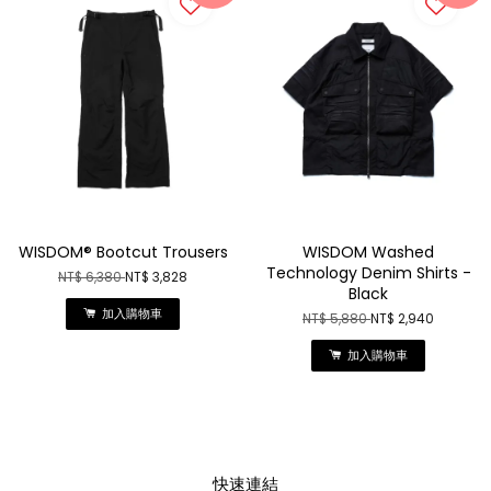
WISDOM® Bootcut Trousers
WISDOM Washed
Technology Denim Shirts -
NT$ 6,380
NT$ 3,828
Black
加入購物車
NT$ 5,880
NT$ 2,940
加入購物車
快速連結