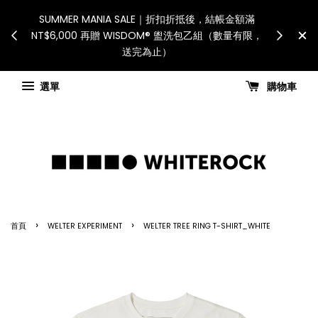
International Shipping: Recipient is responsible
SUMMER MA
for all customs duties and taxes.「國際配送：各
NT$6,000 再
國進口關稅與稅費須由收件人自行負擔。」
Check for shipping updates
選單
購物車
›
›
首頁
WELTER EXPERIMENT
WELTER TREE RING T-SHIRT_WHITE