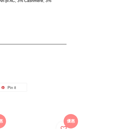
An-pi AC, 3% Cashmere, 3% 
Pin it
惠
優惠