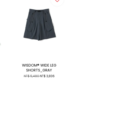
WISDOM® WIDE LEG
SHORTS_GRAY
NT$ 5,480
NT$ 3,836