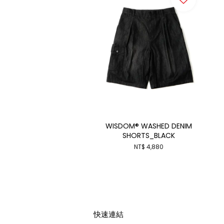
WISDOM® WASHED DENIM
SHORTS_BLACK
NT$ 4,880
快速連結