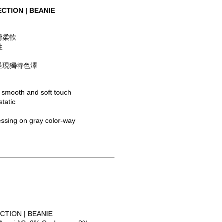
CTION | BEANIE
滑柔軟
性
呈現獨特色澤
a smooth and soft touch
static
essing on gray color-way
CTION | BEANIE