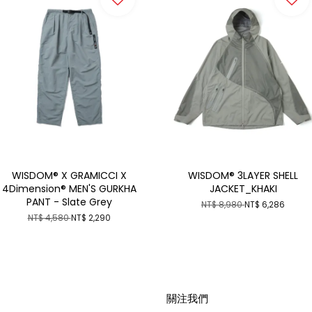
WISDOM® X GRAMICCI X
WISDOM® 3LAYER SHELL
4Dimension® MEN'S GURKHA
JACKET_KHAKI
PANT - Slate Grey
NT$ 8,980
NT$ 6,286
NT$ 4,580
NT$ 2,290
關注我們