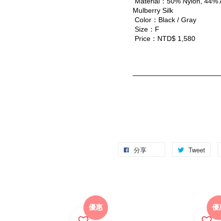
 Material：50% Nylon, 44% 
Mulberry Silk
 Color：Black / Gray
 Size：F
 Price：NTD$ 1,580
分享
Tweet
優惠
優