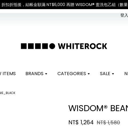
nt is responsible for all customs duties and taxes.「國
登入 
 ITEMS
BRANDS
CATEGORIES
SALE
N
NIE_BLACK
WISDOM® BEA
NT$ 1,264
NT$ 1,580