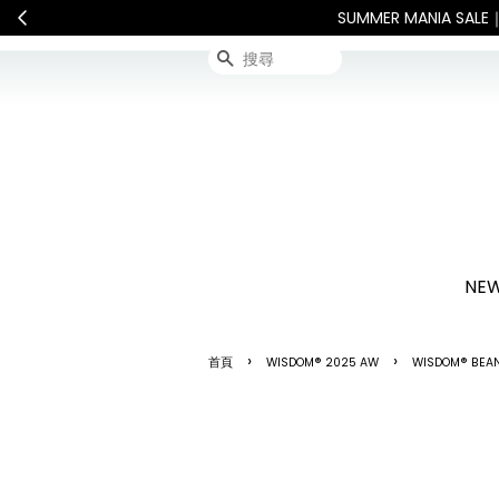
International Shipping: Recipie
搜尋
NEW
›
›
首頁
WISDOM® 2025 AW
WISDOM® BEA