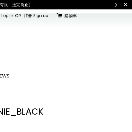
際配送：各國進口關稅與稅費須由收件人自行負擔。」
Check for shipping updates
Log in
OR
註冊 Sign up
購物車
EWS
NIE_BLACK