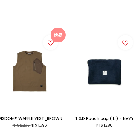
優惠
ISDOM® WAFFLE VEST_BROWN
T.S.D Pouch bag ( L ) - NAVY
NT$ 2,280
NT$ 1,596
NT$ 1,280