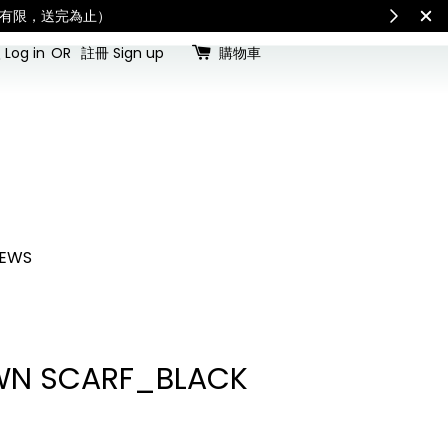
最新公告
International S
Log in
OR
註冊 Sign up
購物車
EWS
WN SCARF_BLACK