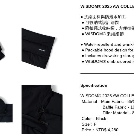
WISDOM® 2025 AW COLL
● 抗縐面料與防潑水加工
 ● 可收納式設計連帽
 ● 附抽繩式收納袋，方便攜
 ● WISDOM® 刺繡細節
● Water-repellent and wrinkle
 ● Packable hood design for
 ● Includes drawstring storag
 ● WISDOM® embroidered lo
Specification
WISDOM® 2025 AW COLLE
 Material：Main Fabric - 8
      Baffle Fabric - 10
      Filler Material - 8
 Color：Black
 Size：F
 Price：NTD$ 4,280