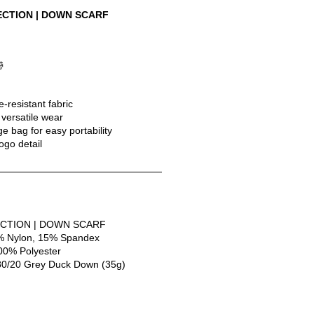
ECTION | DOWN SCARF
帶
-resistant fabric
 versatile wear
e bag for easy portability
go detail
CTION | DOWN SCARF
5% Nylon, 15% Spandex
0% Polyester
0/20 Grey Duck Down (35g)