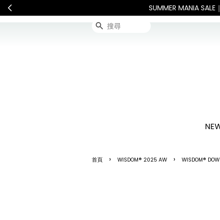
連假期間宅配服務將暫停配送。 如遇假日、
搜尋
NEW
›
›
首頁
WISDOM® 2025 AW
WISDOM® DOW