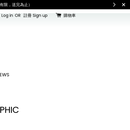
International Shipping: Recipient is 
Log in
OR
註冊 Sign up
購物車
EWS
PHIC