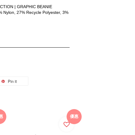
CTION | GRAPHIC BEANIE
 Nylon, 27% Recycle Polyester, 3% 
Pin it
惠
優惠