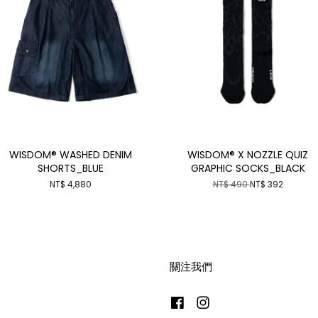
WISDOM® WASHED DENIM
WISDOM® X NOZZLE QUIZ
SHORTS_BLUE
GRAPHIC SOCKS_BLACK
NT$ 4,880
NT$ 490
NT$ 392
關注我們
Facebook
Instagram