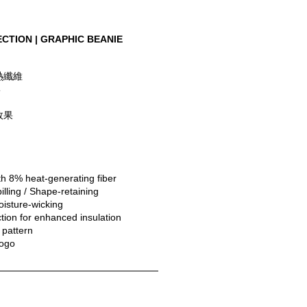
CTION | GRAPHIC BEANIE
熱纖維
形
效果
h 8% heat-generating fiber
illing / Shape-retaining
isture-wicking
ction for enhanced insulation
 pattern
ogo