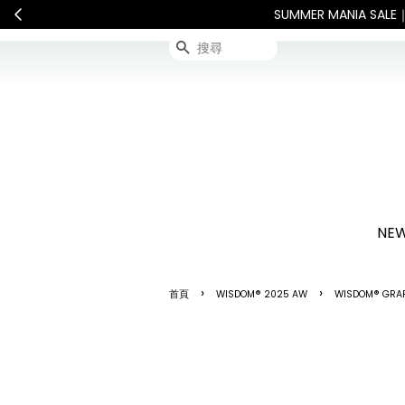
假期間宅配服務將暫停配送。 如遇假日、天災或其他不可抗力因素，出貨
搜尋
NEW
›
›
首頁
WISDOM® 2025 AW
WISDOM® GRA