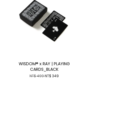
WISDOM® x RAY | PLAYING
CARDS_BLACK
NT$ 499
NT$ 349