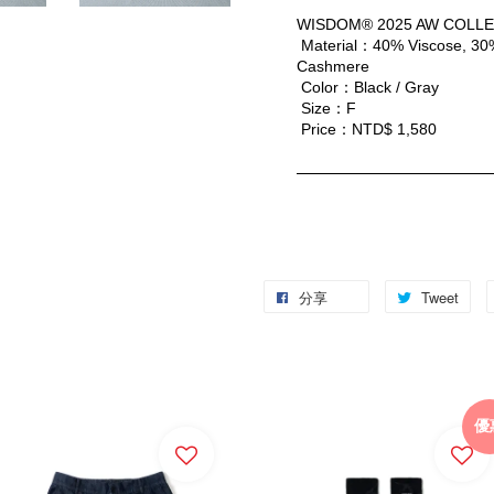
WISDOM® 2025 AW COLLE
 Material：40% Viscose, 30%
Cashmere
 Color：Black / Gray
 Size：F
 Price：NTD$ 1,580
分享
Tweet
優