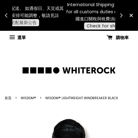
Internatio
連假期間宅配服務將暫停配送。 如遇假日、天災或其
for all 
他不可抗力因素，出貨安排可能調整，敬請見諒
國進
查看國內宅配最新公告
選單
購物車
›
›
首頁
WISDOM®
WISDOM® LIGHTWEIGHT WINDBREAKER BLACK