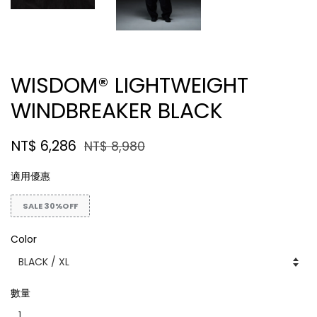
WISDOM® LIGHTWEIGHT
WINDBREAKER BLACK
NT$ 6,286
NT$ 8,980
適用優惠
SALE 30%OFF
Color
數量