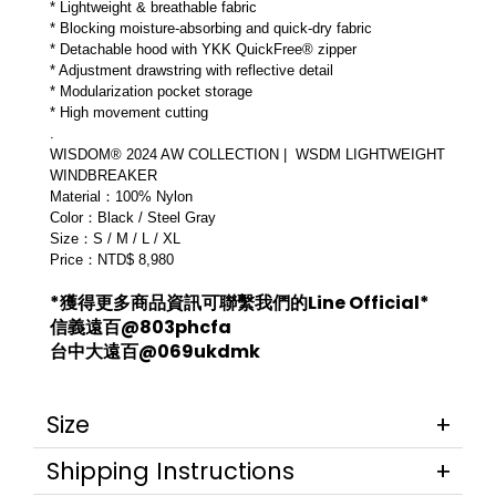
* Lightweight & breathable fabric
* Blocking moisture-absorbing and quick-dry fabric
* Detachable hood with YKK QuickFree® zipper
* Adjustment drawstring with reflective detail 
* Modularization pocket storage
* High movement cutting
.
WISDOM® 2024 AW COLLECTION |  WSDM LIGHTWEIGHT 
WINDBREAKER
Material：100% Nylon
Color：Black / Steel Gray
Size：S / M / L / XL
Price：NTD$ 8,980
*獲得更多商品資訊可聯繫我們的Line Official*
信義遠百@803phcfa
台中大遠百@069ukdmk
Size
Shipping Instructions