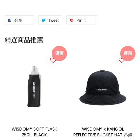
分享
Tweet
Pin it
精選商品推薦
優惠
優惠
WISDOM® SOFT FLASK
WISDOM® x KANGOL
250L_BLACK
REFLECTIVE BUCKET HAT 吊鐘