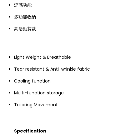
涼感功能
多功能收納
高活動剪裁
Light Weight & Breathable
Tear resistant & Anti-wrinkle fabric
Cooling function
Multi-function storage
Tailoring Movement
Specification