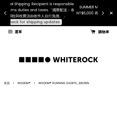
Internatio
連假期間宅配服務將暫停配送。 如遇假日、天災或其
for all 
他不可抗力因素，出貨安排可能調整，敬請見諒
國進
查看國內宅配最新公告
選單
購物車
›
›
首頁
WISDOM®
WISDOM® RUNNING SHORTS_BROWN