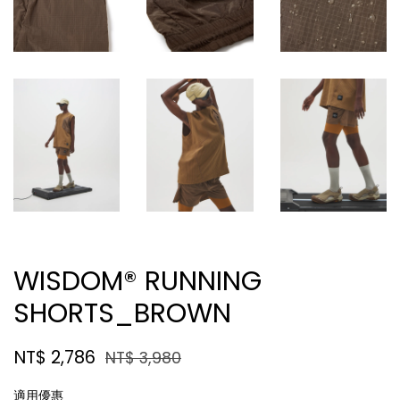
WISDOM® RUNNING
SHORTS_BROWN
NT$ 2,786
NT$ 3,980
適用優惠