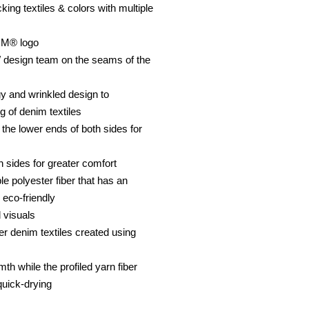
ing textiles & colors with multiple
OM® logo
 design team on the seams of the
y and wrinkled design to
g of denim textiles
n the lower ends of both sides for
h sides for greater comfort
le polyester fiber that has an
 eco-friendly
 visuals
er denim textiles created using
th while the profiled yarn fiber
quick-drying