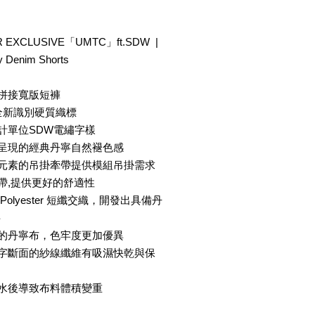
 EXCLUSIVE「UMTC」ft.SDW |
 Denim Shorts
色拼接寬版短褲
® 全新識別硬質織標
計單位SDW電繡字樣
法呈現的經典丹寧自然褪色感
事元素的吊掛牽帶提供模組吊掛需求
帶,提供更好的舒適性
olyester 短纖交織，開發出具備丹
料
成的丹寧布，色牢度更加優異
十字斷面的紗線纖維有吸濕快乾與保
吸水後導致布料體積變重