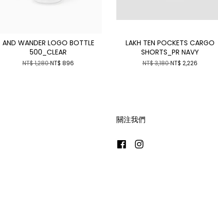
AND WANDER LOGO BOTTLE
LAKH TEN POCKETS CARGO
500_CLEAR
SHORTS_PR NAVY
NT$ 1,280
NT$ 896
NT$ 3,180
NT$ 2,226
關注我們
Facebook
Instagram