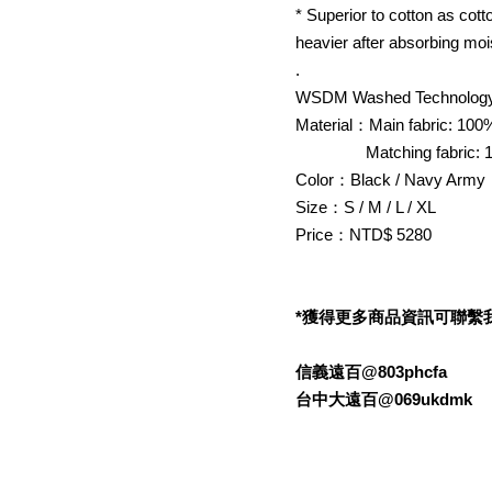
* Superior to cotton as cot
heavier after absorbing moi
.
WSDM Washed Technology
Material：Main fabric: 100
Matching fabric: 1
Color：Black / Navy Army
Size：S / M / L / XL
Price：NTD$ 5280
*獲得更多商品資訊可聯繫我們的L
信義遠百@803phcfa
台中大遠百@069ukdmk