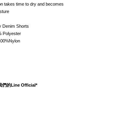
ton takes time to dry and becomes
sture
 Denim Shorts
% Polyester
00%Nylon
ine Official*