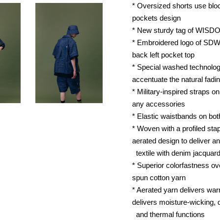
* Oversized shorts use block
pockets design
* New sturdy tag of WISD
* Embroidered logo of SDW
back left pocket top
* Special washed technolog
accentuate the natural fadin
* Military-inspired straps o
any accessories
* Elastic waistbands on bot
* Woven with a profiled stap
aerated design to deliver an
textile with denim jacquard
* Superior colorfastness ov
spun cotton yarn
* Aerated yarn delivers warm
delivers moisture-wicking, 
and thermal functions