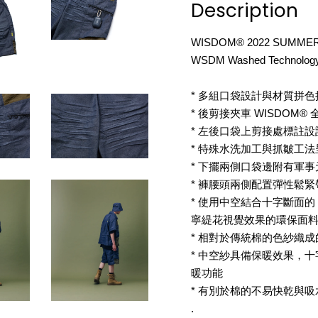
Description
WISDOM® 2022 SUMMER
WSDM Washed Technology
* 多組口袋設計與材質拼
* 後剪接夾車 WISDOM
* 左後口袋上剪接處標註設
* 特殊水洗加工與抓皺工
* 下擺兩側口袋邊附有軍
* 褲腰頭兩側配置彈性鬆緊
* 使用中空結合十字斷面的 P
寧緹花視覺效果的環保面
* 相對於傳統棉的色紗織
* 中空紗具備保暖效果，
暖功能
* 有別於棉的不易快乾與
.