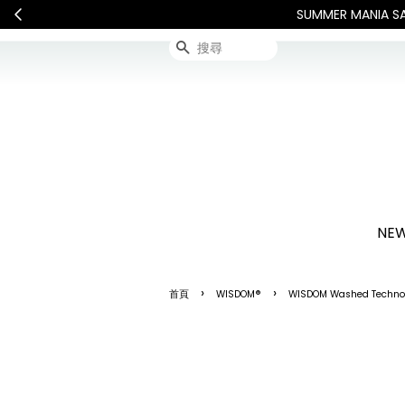
連假期間宅配服務將暫停配送
搜尋
NEW
›
›
首頁
WISDOM®
WISDOM Washed Technol