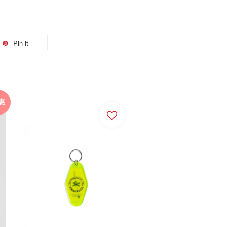
Pin it
惠