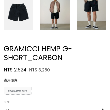
GRAMICCI HEMP G-
SHORT_CARBON
NT$ 2,624
NT$ 3,280
適用優惠
SALE 20% OFF
SIZE