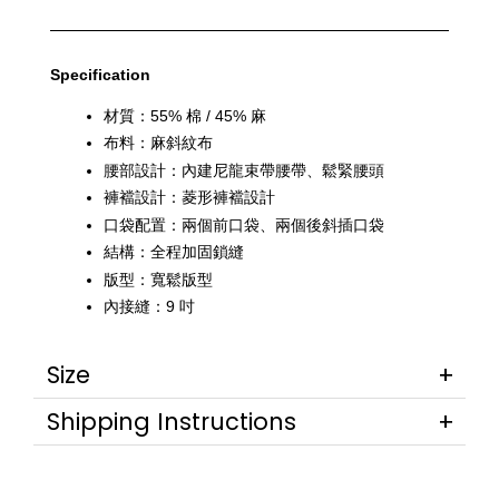
Specification
材質：55% 棉 / 45% 麻
布料：麻斜紋布
腰部設計：內建尼龍束帶腰帶、鬆緊腰頭
褲襠設計：菱形褲襠設計
口袋配置：兩個前口袋、兩個後斜插口袋
結構：全程加固鎖縫
版型：寬鬆版型
內接縫：9 吋
Size
Shipping Instructions