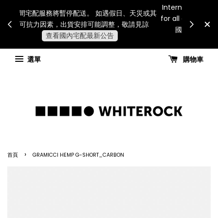
Internatio
連假期間宅配服務將暫停配送。 如遇假日、天災或其
for all 
他不可抗力因素，出貨安排可能調整，敬請見諒
國進
查看國內宅配最新公告
選單
購物車
›
首頁
GRAMICCI HEMP G-SHORT_CARBON