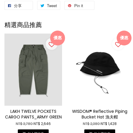
分享
Tweet
Pin it
精選商品推薦
優惠
優惠
LAKH TWELVE POCKETS
WISDOM® Reflective Piping
CARGO PANTS_ARMY GREEN
Bucket Hat 漁夫帽
NT$ 3,780
NT$ 2,646
NT$ 2,380
NT$ 1,428