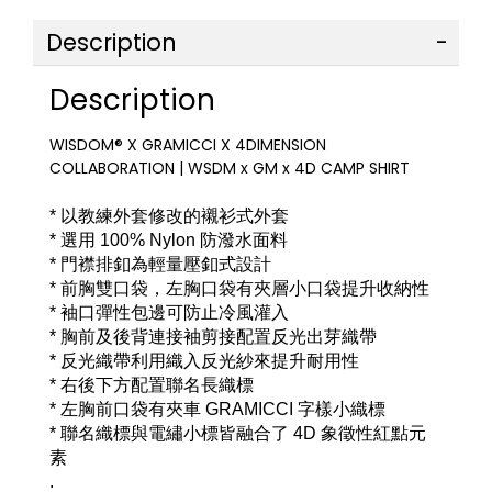
Description
Description
WISDOM® X GRAMICCI X 4DIMENSION
COLLABORATION | WSDM x GM x 4D CAMP SHIRT
* 以教練外套修改的襯衫式外套
* 選用 100% Nylon 防潑水面料
* 門襟排釦為輕量壓釦式設計
* 前胸雙口袋，左胸口袋有夾層小口袋提升收納性
* 袖口彈性包邊可防止冷風灌入
* 胸前及後背連接袖剪接配置反光出芽織帶
* 反光織帶利用織入反光紗來提升耐用性
* 右後下方配置聯名長織標
* 左胸前口袋有夾車 GRAMICCI 字樣小織標
* 聯名織標與電繡小標皆融合了 4D 象徵性紅點元
素
.