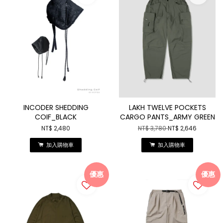
INCODER SHEDDING
LAKH TWELVE POCKETS
COIF_BLACK
CARGO PANTS_ARMY GREEN
NT$ 2,480
NT$ 3,780
NT$ 2,646
加入購物車
加入購物車
優惠
優惠