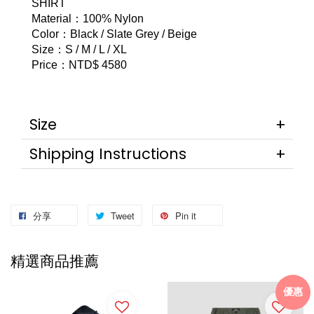
SHIRT
Material：100% Nylon
Color：Black / Slate Grey / Beige
Size：S / M / L / XL
Price：NTD$ 4580
Size
Shipping Instructions
分享
Tweet
Pin it
精選商品推薦
優惠