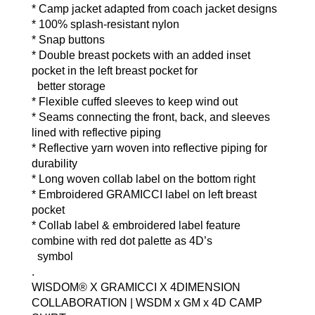
* Camp jacket adapted from coach jacket designs
* 100% splash-resistant nylon
* Snap buttons
* Double breast pockets with an added inset 
pocket in the left breast pocket for 
  better storage
* Flexible cuffed sleeves to keep wind out
* Seams connecting the front, back, and sleeves 
lined with reflective piping
* Reflective yarn woven into reflective piping for 
durability
* Long woven collab label on the bottom right
* Embroidered GRAMICCI label on left breast 
pocket
* Collab label & embroidered label feature 
combine with red dot palette as 4D’s  
  symbol
.
WISDOM® X GRAMICCI X 4DIMENSION 
COLLABORATION | WSDM x GM x 4D CAMP 