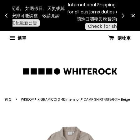
Internatio
連假期間宅配服務將暫停配送。 如遇假日、天災或其
for all 
他不可抗力因素，出貨安排可能調整，敬請見諒
國進
查看國內宅配最新公告
選單
購物車
›
首頁
WISDOM® X GRAMICCI X 4Dimension® CAMP SHIRT 襯衫外套- Beige