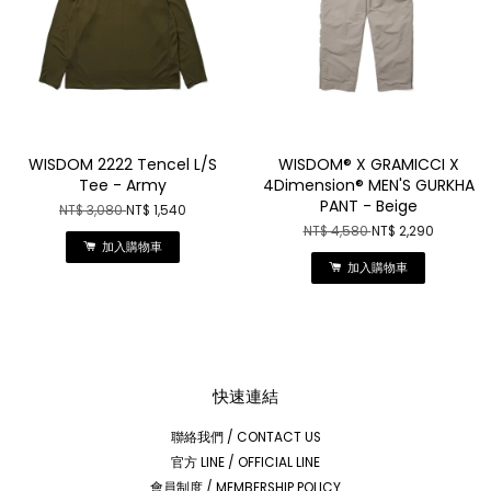
WISDOM 2222 Tencel L/S
WISDOM® X GRAMICCI X
Tee - Army
4Dimension® MEN'S GURKHA
PANT - Beige
NT$ 3,080
NT$ 1,540
NT$ 4,580
NT$ 2,290
加入購物車
加入購物車
快速連結
聯絡我們 / CONTACT US
官方 LINE / OFFICIAL LINE
會員制度 / MEMBERSHIP POLICY