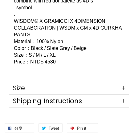
combine with red dot palette as 4D’s  
  symbol
.
WISDOM® X GRAMICCI X 4DIMENSION 
COLLABORATION | WSDM x GM x 4D GURKHA 
PANTS 
Material：100% Nylon
Color：Black / Slate Grey / Beige
Size：S / M / L / XL
Price：NTD$ 4580
Size
Shipping Instructions
分享
Tweet
Pin it