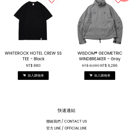
WHITEROCK HOTEL CREW SS
WISDOM® GEOMETRIC
TEE - Black
WINDBREAKER - Gray
NT$ 880
NT$ 8,980
NT$ 6,286
加入購物車
加入購物車
快速連結
聯絡我們 / CONTACT US
官方 LINE / OFFICIAL LINE