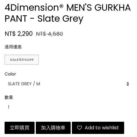
4Dimension® MEN'S GURKHA
PANT - Slate Grey
NT$ 2,290
NT$ 4,580
適用優惠
SALE 50%OFF
Color
數量
立即購買
加入購物車
Add to wishlist