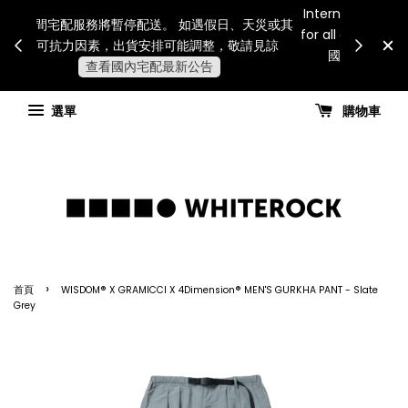
Internatio
連假期間宅配服務將暫停配送。 如遇假日、天災或其
for all 
他不可抗力因素，出貨安排可能調整，敬請見諒
國進
查看國內宅配最新公告
選單
購物車
›
首頁
WISDOM® X GRAMICCI X 4Dimension® MEN'S GURKHA PANT - Slate
Grey