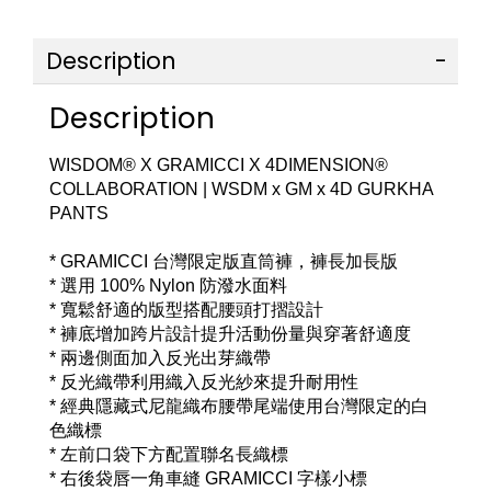
Description
Description
WISDOM® X GRAMICCI X 4DIMENSION® 
COLLABORATION | WSDM x GM x 4D GURKHA 
PANTS
* GRAMICCI 台灣限定版直筒褲，褲長加長版
* 選用 100% Nylon 防潑水面料
* 寬鬆舒適的版型搭配腰頭打摺設計
* 褲底增加跨片設計提升活動份量與穿著舒適度
* 兩邊側面加入反光出芽織帶
* 反光織帶利用織入反光紗來提升耐用性
* 經典隱藏式尼龍織布腰帶尾端使用台灣限定的白
色織標
* 左前口袋下方配置聯名長織標
* 右後袋唇一角車縫 GRAMICCI 字樣小標