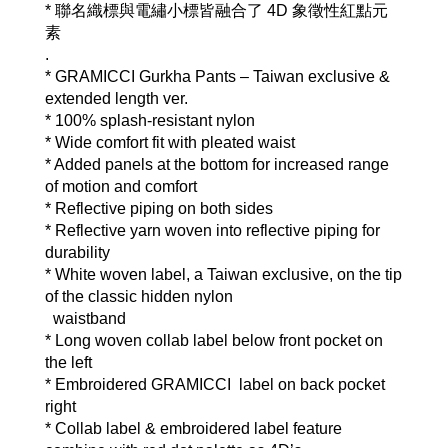
* 聯名織標與電繡小標皆融合了 4D 象徵性紅點元
素
.
* GRAMICCI Gurkha Pants – Taiwan exclusive & 
extended length ver.
* 100% splash-resistant nylon
* Wide comfort fit with pleated waist
* Added panels at the bottom for increased range 
of motion and comfort
* Reflective piping on both sides
* Reflective yarn woven into reflective piping for 
durability
* White woven label, a Taiwan exclusive, on the tip 
of the classic hidden nylon  
  waistband
* Long woven collab label below front pocket on 
the left
* Embroidered GRAMICCI  label on back pocket 
right
* Collab label & embroidered label feature 