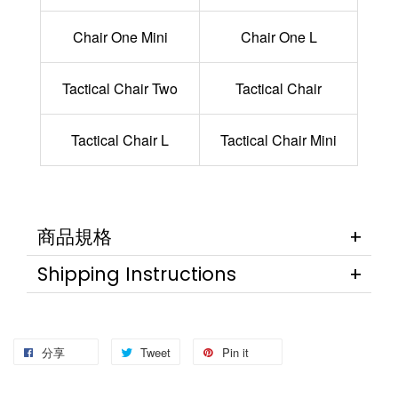
Chair One Mini
Chair One L
Tactical Chair Two
Tactical Chair
Tactical Chair L
Tactical Chair Mini
商品規格
Shipping Instructions
分享
Tweet
Pin it