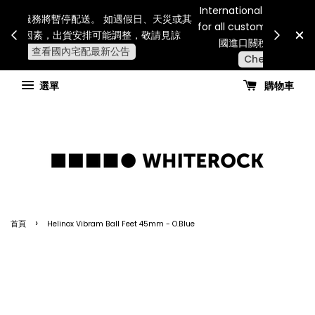
Internatio
連假期間宅配服務將暫停配送。 如遇假日、天災或其
for all 
他不可抗力因素，出貨安排可能調整，敬請見諒
國進
查看國內宅配最新公告
選單
購物車
›
首頁
Helinox Vibram Ball Feet 45mm - O.Blue