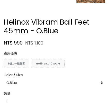
Helinox Vibram Ball Feet
45mm - O.Blue
NT$ 990
NT$ 1,100
適用優惠
9折_一般顧客
Helinox_10%OFF
Color / Size
數量