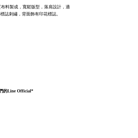
質布料製成，寬鬆版型，落肩設計，適
H 標誌刺繡，背面飾有印花標誌。
e Official*