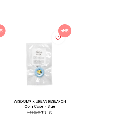
惠
優惠
WISDOM® X URBAN RESEARCH
Coin Case - Blue
NT$ 250
NT$ 125