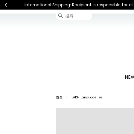
International Shipping: Recipient is respon
搜尋
NEW
›
首頁
LAKH Language Tee