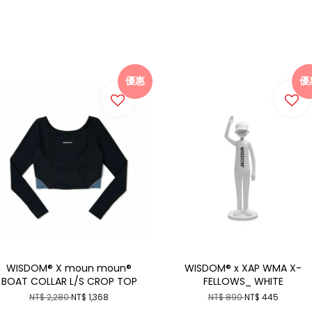
優惠
優
WISDOM® X moun moun®
WISDOM® x XAP WMA X-
BOAT COLLAR L/S CROP TOP
FELLOWS_ WHITE
NT$ 2,280
NT$ 1,368
NT$ 890
NT$ 445