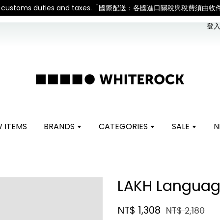
sible for all customs duties and taxes.「國際配送：各國進口關稅與
登入 
 ITEMS
BRANDS
CATEGORIES
SALE
N
LAKH Languag
NT$ 1,308
NT$ 2,180