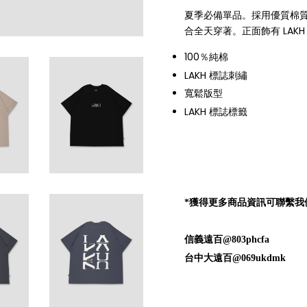
夏季必備單品。採用優質棉
合全天穿著。正面飾有 LAK
100％純棉
LAKH 標誌刺繡
寬鬆版型
LAKH 標誌標籤
*獲得更多商品資訊可聯繫我們的Lin
信義遠百@803phcfa
台中大遠百@069ukdmk