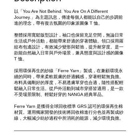
以「You Are Not Behind. You Are On A Different 
Journey.」為主題訊息，傳達每個人都能以自己的步調前
進的理念，帶有復古氛圍的印象派圖像 T 恤。
整體採用寬鬆版型設計，袖口也保留充足空間，無論日常
生活或戶外活動，都能帶來舒適的穿著體驗。
領口採用羅
紋布包邊設計，有效減少變形與鬆弛，提升耐穿度。是一
款能自然融入日常與戶外場景，兼具態度與設計感的圖像 
T 恤。
採用環保再生的紗線「Ferre Yarn」製成，在兼顧環境永
續的同時，帶來柔軟親膚的舒適觸感，穿著輕鬆無負擔。
布料具備剛好的厚度，不易透膚單穿也合適，隨性搭配輕
鬆融入日常生活。
從戶外活動到城市穿搭皆適用，是一款
不受場景限制、輕鬆好穿的 NANGA 經典單品。
Ferre Yarn 是獲得全球回收標準 GRS 認可的環保再生棉
材質。運用獨家開發的技術將回收棉進行分色並再製成紗
線，大幅減少紡紗過程中所消耗的能源，減少環境負擔。