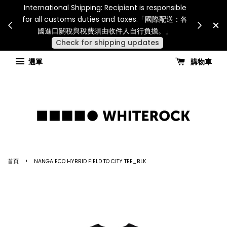
International Shipping: Recipient is responsible
災或其
SUMME
for all customs duties and taxes.「國際配送：各
見諒
NT$6,0
國進口關稅與稅費須由收件人自行負擔。」
Check for shipping updates
選單
購物車
›
首頁
NANGA ECO HYBRID FIELD TO CITY TEE_BLK