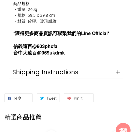
商品規格
・重量: 240g
・規格: 
59.5 x 39.8 cm
・材質: 矽膠、玻璃纖維
*獲得更多商品資訊可聯繫我們的Line Official*
信義遠百@803phcfa
台中大遠百@069ukdmk
Shipping Instructions
分享
Tweet
Pin it
精選商品推薦
優惠