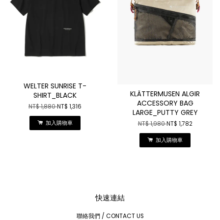
WELTER SUNRISE T-
KLÄTTERMUSEN ALGIR
SHIRT_BLACK
ACCESSORY BAG
NT$ 1,880
NT$ 1,316
LARGE_PUTTY GREY
加入購物車
NT$ 1,980
NT$ 1,782
加入購物車
快速連結
聯絡我們 / CONTACT US