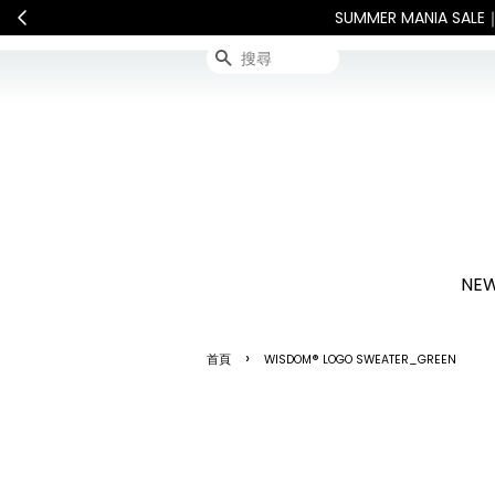
告
International Shipp
搜尋
NEW
›
首頁
WISDOM® LOGO SWEATER_GREEN