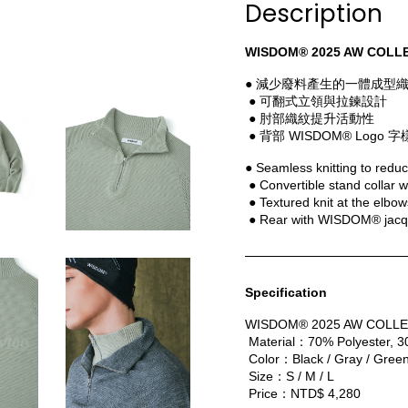
Description
WISDOM® 2025 AW COLL
● 減少廢料產生的一體成型
 ● 可翻式立領與拉鍊設計
 ● 肘部織紋提升活動性
 ● 背部 WISDOM® Logo 
● Seamless knitting to redu
 ● Convertible stand collar w
 ● Textured knit at the elbo
 ● Rear with WISDOM® jacq
Specification
WISDOM® 2025 AW COLLE
 Material：70% Polyester, 3
 Color：Black / Gray / Gree
 Size：S / M / L
 Price：NTD$ 4,280