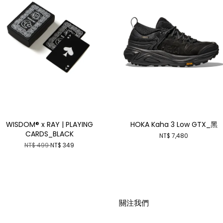
WISDOM® x RAY | PLAYING
HOKA Kaha 3 Low GTX_黑
CARDS_BLACK
NT$ 7,480
NT$ 499
NT$ 349
關注我們