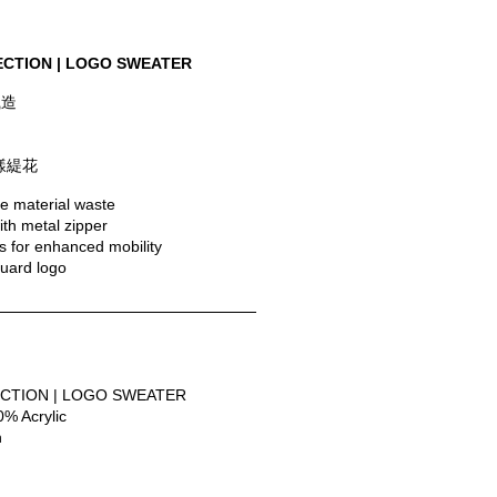
ECTION | LOGO SWEATER
織造
字樣緹花
ce material waste
ith metal zipper
ws for enhanced mobility
uard logo
CTION | LOGO SWEATER
0% Acrylic
n