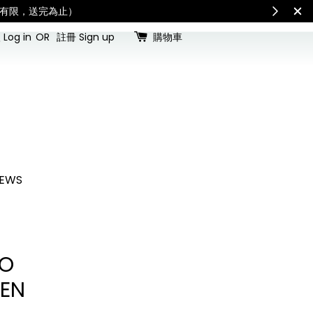
and taxes.「國際配送：各國進口關稅與稅費須由收件人自行負擔。」
Check for shippi
Log in
OR
註冊 Sign up
購物車
EWS
GO
EN