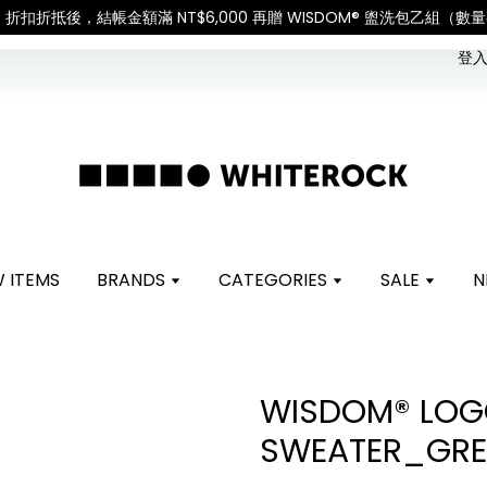
ing: Recipient is responsible for all customs duties 
登入 
 ITEMS
BRANDS
CATEGORIES
SALE
N
WISDOM® LO
SWEATER_GRE