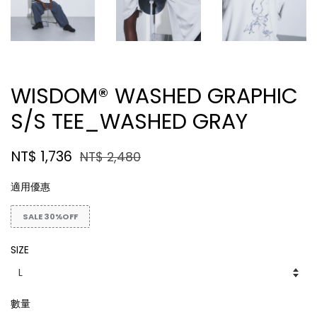
WISDOM® WASHED GRAPHIC
S/S TEE_WASHED GRAY
NT$ 1,736
NT$ 2,480
適用優惠
SALE 30%OFF
SIZE
數量