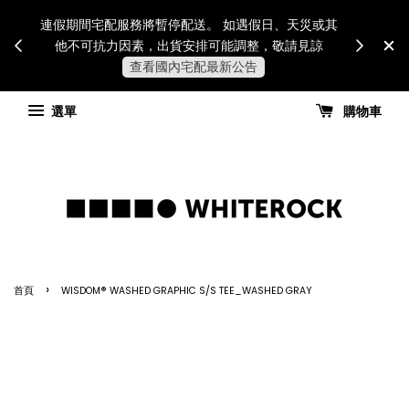
Internatio
連假期間宅配服務將暫停配送。 如遇假日、天災或其
for all 
他不可抗力因素，出貨安排可能調整，敬請見諒
國進
查看國內宅配最新公告
選單
購物車
›
首頁
WISDOM® WASHED GRAPHIC S/S TEE_WASHED GRAY