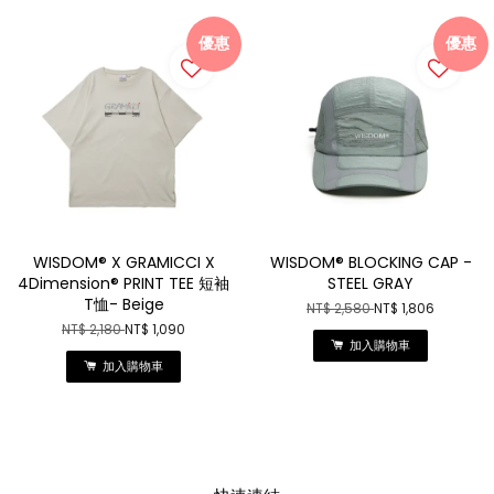
優惠
優惠
WISDOM® X GRAMICCI X
WISDOM® BLOCKING CAP -
4Dimension® PRINT TEE 短袖
STEEL GRAY
T恤- Beige
NT$ 2,580
NT$ 1,806
NT$ 2,180
NT$ 1,090
加入購物車
加入購物車