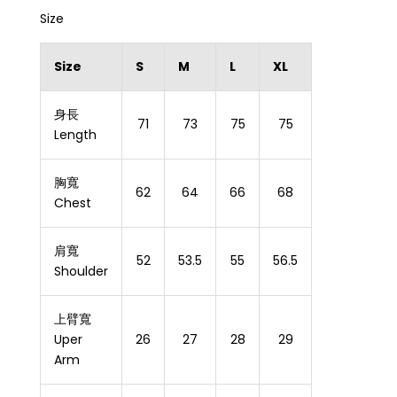
Size
Size
S
M
L
XL
身長
71
73
75
75
Length
胸寬
62
64
66
68
Chest
肩寬
52
53.5
55
56.5
Shoulder
上臂寬
Uper
26
27
28
29
Arm