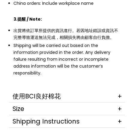
China orders: Include workplace name
3.提醒 / Note:
出貨將依訂單所提供的資訊進行。若因地址錯誤或資訊不
完整導致運送無法完成，相關損失將由顧客自行負擔。
Shipping will be carried out based on the
information provided in the order. Any delivery
failure resulting from incorrect or incomplete
address information will be the customer’s
responsibility.
使用BCI良好棉花
Size
Shipping Instructions