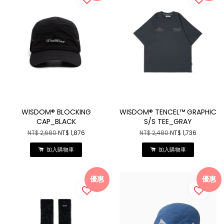
WISDOM® BLOCKING
WISDOM® TENCEL™ GRAPHIC
CAP_BLACK
S/S TEE_GRAY
NT$ 2,680
NT$ 1,876
NT$ 2,480
NT$ 1,736
加入購物車
加入購物車
優惠
優惠