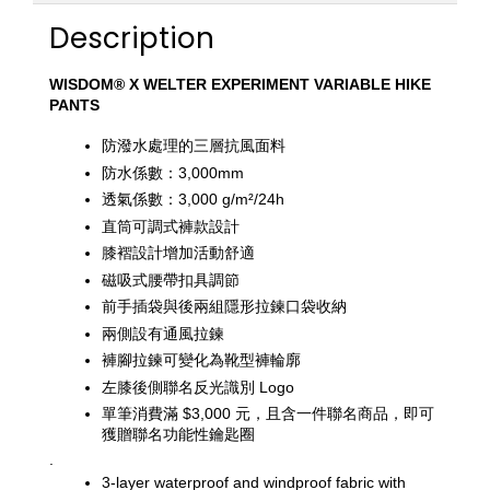
Description
WISDOM® X WELTER EXPERIMENT VARIABLE HIKE 
PANTS
防潑水處理的三層抗風面料
防水係數：3,000mm
透氣係數：3,000 g/m²/24h
直筒可調式褲款設計
膝褶設計增加活動舒適
磁吸式腰帶扣具調節
前手插袋與後兩組隱形拉鍊口袋收納
兩側設有通風拉鍊
褲腳拉鍊可變化為靴型褲輪廓
左膝後側聯名反光識別 Logo 
單筆消費滿 $3,000 元，且含一件聯名商品，即可
獲贈聯名功能性鑰匙圈
.
3-layer waterproof and windproof fabric with 