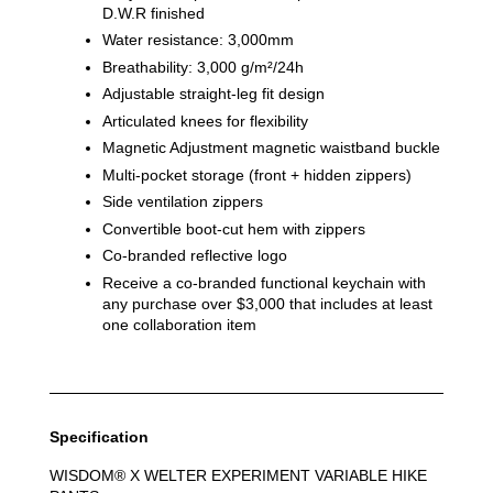
D.W.R finished 
Water resistance: 3,000mm
Breathability: 3,000 g/m²/24h
Adjustable straight-leg fit design
Articulated knees for flexibility
Magnetic Adjustment magnetic waistband buckle
Multi-pocket storage (front + hidden zippers)
Side ventilation zippers
Convertible boot-cut hem with zippers
Co-branded reflective logo
Receive a co-branded functional keychain with 
any purchase over $3,000 that includes at least 
one collaboration item
Specification
WISDOM® X WELTER EXPERIMENT VARIABLE HIKE 