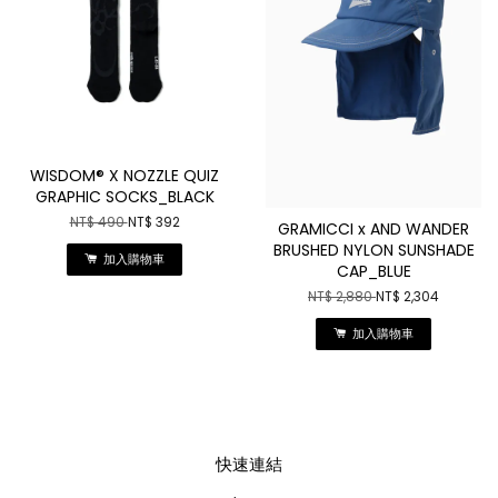
WISDOM® X NOZZLE QUIZ
GRAPHIC SOCKS_BLACK
NT$ 490
NT$ 392
GRAMICCI x AND WANDER
BRUSHED NYLON SUNSHADE
加入購物車
CAP_BLUE
NT$ 2,880
NT$ 2,304
加入購物車
快速連結