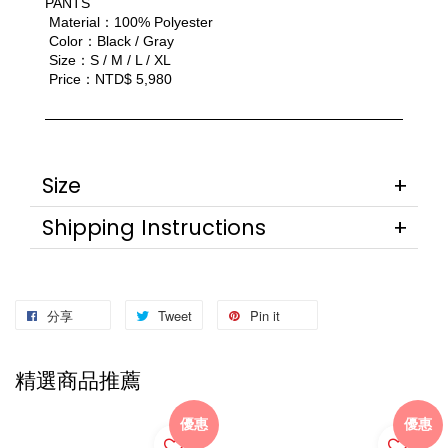
PANTS
 Material：100% Polyester
 Color：Black / Gray
 Size：S / M / L / XL
 Price：NTD$ 5,980
Size
Shipping Instructions
分享
Tweet
Pin it
精選商品推薦
優惠
優惠