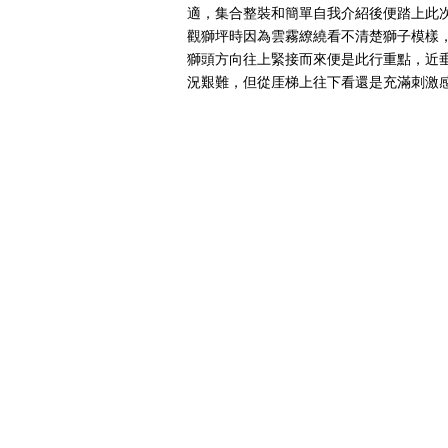
適，集合整裝和簡單自我介紹後便踏上此
觀獅坪時因為雲霧繚繞看不清楚獅子模樣
獅頭方向往上緊接而來便是此行重點，近垂
況艱難，但從厓梯上往下看還是充滿刺激