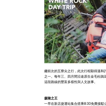
繼前次的五寮尖之行，此次行程顯得溫和許
之一。每年三、四月間沿途原生金毛杜鵑
這段路線的豐富多樣性與人文故事。
森陵之王
一早在新店捷運站集合搭乘8:30免費接