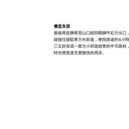
簪盍良朋
最後再從獅尾登山口繞回觀獅坪右方出口
錄後往接駁車方向前進，整段路途約4小
三五好友或一家大小郊遊踏青的半天路程
時光裡渡過充實愉快的周末。