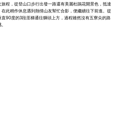
次旅程，從登山口步行出發一路還有美麗杜鵑花開景色，抵達
，在此稍作休息遇到熱情山友幫忙合影，便繼續往下前進。從
直90度的3段厓梯通往獅頭上方，過程雖然沒有五寮尖的路
感。