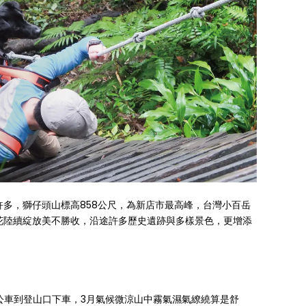
多，獅仔頭山標高858公尺，為新店市最高峰，台灣小百岳
花陸續綻放美不勝收，沿途許多歷史遺跡與多樣景色，更增添
駁公車到登山口下車，3月氣候微涼山中霧氣濕氣繚繞算是舒