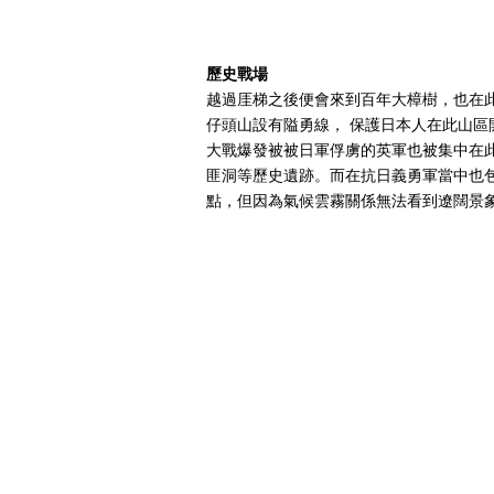
歷史戰場
越過厓梯之後便會來到百年大樟樹，也在
仔頭山設有隘勇線， 保護日本人在此山
大戰爆發被被日軍俘虜的英軍也被集中在
匪洞等歷史遺跡。而在抗日義勇軍當中也
點，但因為氣候雲霧關係無法看到遼闊景