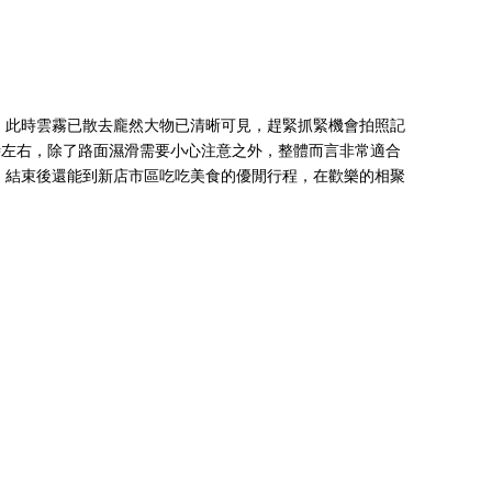
，此時雲霧已散去龐然大物已清晰可見，趕緊抓緊機會拍照記
時左右，除了路面濕滑需要小心注意之外，整體而言非常適合
，結束後還能到新店市區吃吃美食的優閒行程，在歡樂的相聚