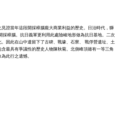
此見證當年這段開採樟腦龐大商業利益的歷史。日治時代，獅
區開採樟腦。抗日義軍更利用此處險峻地形做為抗日基地。二次
此。因此在山中遺留下了古碑、戰壕、石寮、 戰俘營遺址、土
包含最具有爭議性的歷史人物陳秋菊。北側峰頂雖有一等三角
象為此行之遺憾。