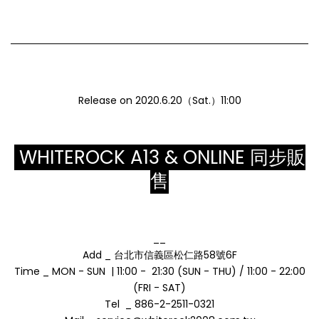
Release on 2020.6.20（Sat.）11:00
WHITEROCK A13 & ONLINE 同步販
售
__
Add _ 台北市信義區松仁路58號6F
Time _ MON - SUN | 11:00 - 21:30 (SUN - THU) / 11:00 - 22:00
(FRI - SAT)
Tel _ 886-2-2511-0321