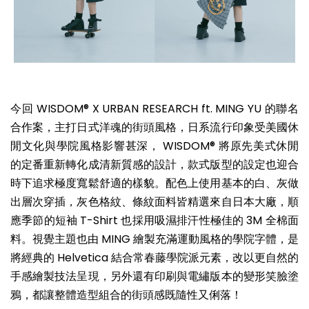
今回 WISDOM® X URBAN RESEARCH ft. MING YU 的聯名
合作案，主打日式洋魂的街頭風格，日系流行印象受美國休
閒文化與學院風格影響甚深， WISDOM® 將原先美式休閒
的定番重新轉化成清新質感的設計，款式版型的設定也迎合
時下追求極度寬鬆舒適的樣貌。配色上使用基本的白、灰做
出層次穿插，灰色格紋、條紋面料皆精選來自日本大廠，順
應季節的短袖 T-Shirt 也採用吸濕排汗性極佳的 3M 全棉面
料。視覺主題也由 MING 繪製充滿運動風格的學院字體，是
將經典的 Helvetica 結合常春藤學院派元素，改以更自然的
手感繪製技法呈現，另外還有印刷與電繡版本的變形笑臉塗
鴉，都讓整體造型組合的街頭感既隨性又俐落！