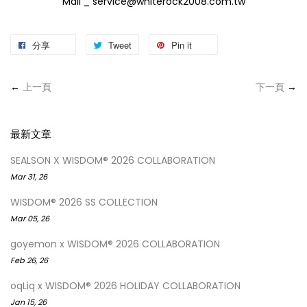
Mail _ service@whiterock2008.com.tw
分享
Tweet
Pin it
←
上一頁
下一頁
→
最新文章
SEALSON X WISDOM® 2026 COLLABORATION
Mar 31, 26
WISDOM® 2026 SS COLLECTION
Mar 05, 26
goyemon x WISDOM® 2026 COLLABORATION
Feb 26, 26
oqLiq x WISDOM® 2026 HOLIDAY COLLABORATION
Jan 15, 26