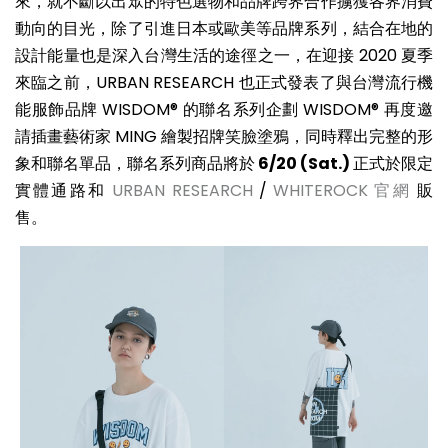
來，就不斷以出眾的特色選物和品牌跨界合作擄獲各界消費
動向的目光，除了引進日本或歐美等品牌系列，結合在地的
設計能量也是深入台灣生活的途徑之一，在迎接 2020 夏季
來臨之前，URBAN RESEARCH 也正式發表了與台灣流行機
能服飾品牌 WISDOM® 的聯名系列企劃 WISDOM® 再度邀
請插畫藝術家 MING 繪製招牌笑臉塗鴉，同時釋出完整的形
象和聯名單品，聯名系列商品將於
6/20 (Sat.)
正式於限定
實體通路和
URBAN RESEARCH
/
WHITEROCK 官網
販
售。