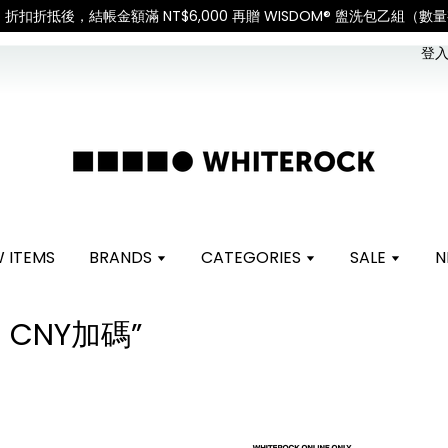
tional Shipping: Recipient is responsible for all cus
登入 
 ITEMS
BRANDS
CATEGORIES
SALE
N
S CNY加碼”