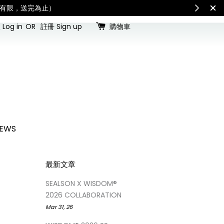
toms duties and taxes.「國際配送：各國進口關稅與稅費須由收件人自行負擔。」
Che
Log in
OR
註冊 Sign up
購物車
EWS
最新文章
SEALSON X WISDOM®
2026 COLLABORATION
Mar 31, 26