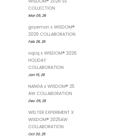
WISDOM® 2026 SS
COLLECTION
Mar 05, 26
goyemon x WISDOM®
2026 COLLABORATION
Feb 26, 26
oqLiq x WISDOM® 2026
HOLIDAY
COLLABORATION
Jan 15, 26
NANGA x WISDOM® 25
AW COLLABORATION
Dec 05, 25
WELTER EXPERIMENT X
WISDOM® 2025AW
COLLABORATION
Oct 30, 25