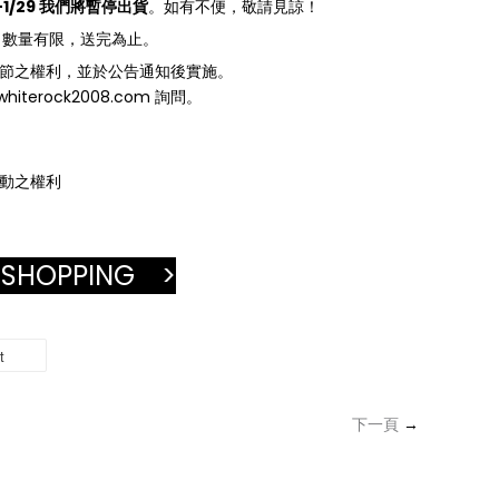
1-1/29 我們將暫停出貨
。如有不便，敬請見諒！
量頸枕 數量有限，送完為止。
與細節之權利，並於公告通知後實施。
iterock2008.com 詢問。
活動之權利
 SHOPPING >
t
下一頁
→