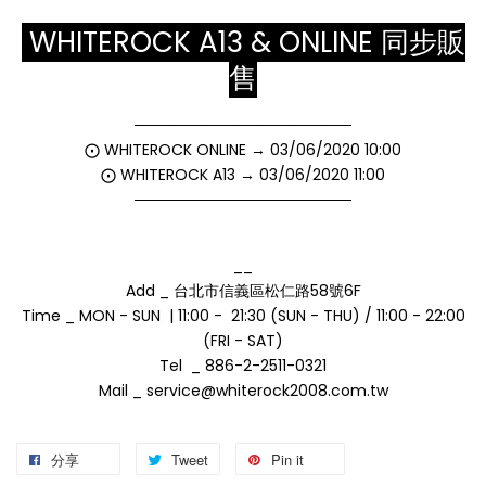
WHITEROCK A13 & ONLINE 同步販
售
────────────────────
⨀ WHITEROCK ONLINE → 03/06/2020 10:00
⨀ WHITEROCK A13 → 03/06/2020 11:00
────────────────────
__
Add _ 台北市信義區松仁路58號6F
Time _ MON - SUN | 11:00 - 21:30 (SUN - THU) / 11:00 - 22:00
(FRI - SAT)
Tel _ 886-2-2511-0321
Mail _ service@whiterock2008.com.tw
分享
Tweet
Pin it