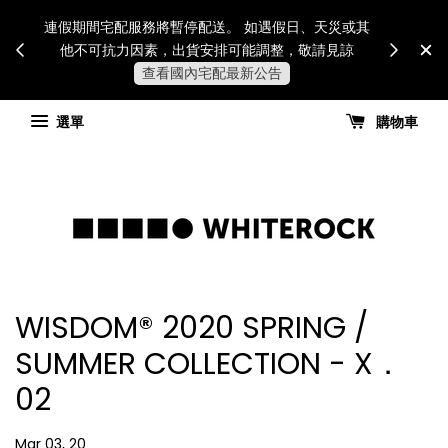
Internatio
連假期間宅配服務將暫停配送。 如遇假日、天災或其
for all 
他不可抗力因素，出貨安排可能調整，敬請見諒
國進
查看國內宅配最新公告
選單
購物車
WISDOM® 2020 SPRING /
SUMMER COLLECTION - X．
02
Mar 03, 20