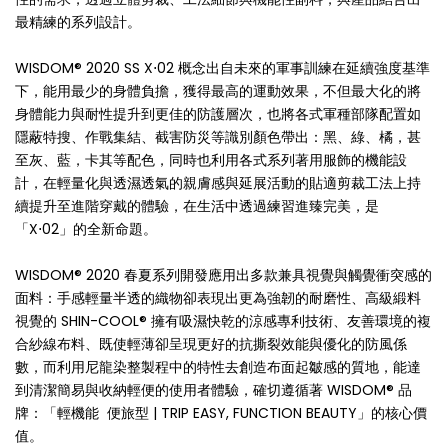
最精練的系列設計。
WISDOM® 2020 SS X⋅02 概念出自未來的軍事訓練在延續強度基準
下，能用最少的身體負擔，獲得最高的運動效果，不但最大化的將
身體能力與耐性提升到更佳的防護層次，也將各式軍種部隊配置如
隱蔽特搜、作戰集結、截害防災等識別顏色帶出：黑、綠、橘，甚
至灰、藍，卡其等配色，同時也利用各式系列著用服飾的機能設
計，在輕量化與透濕透氣的親膚感與延展活動的貼適剪裁工法上持
續提升至進階穿戴的體驗，在生活中透過練習進臻完美，是
「X⋅02」的全新命題。
WISDOM® 2020 春夏系列開發應用出多款兼具視覺與觸覺衝突感的
面料：手感輕量半透的織物卻表現出更為強韌的耐磨性、高級緞料
視覺的 SHIN-COOL® 擁有吸濕快乾的涼感專利技術、友善環境的複
合紗線布料、既使輕薄卻呈現更好的抗撕裂效能與優化的防風係
數，而利用尼龍染整製程中的特性去創造布面起皺感的質地，能達
到清潔簡易與收納輕便的使用者體驗，確切遵循著 WISDOM® 品
牌：「輕機能 便旅型 | TRIP EASY, FUNCTION BEAUTY」的核心價
值。