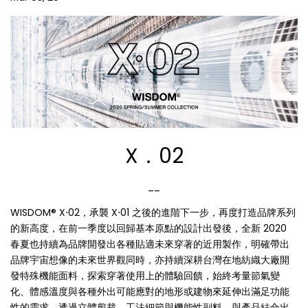
X．02
__
WISDOM® X⋅02，承襲 X⋅01 之後的進階下一步，再度打造品牌系列
的新高度，在前一季度以回歸基本原點的設計出發後，全新 2020
春夏也持續為品牌開發出各種貼適未來穿著的近用製作，明確帶出
品牌宇宙想像的未來世界觀同時，亦持續深耕台灣在地紡織大廠開
發特殊機能面料，探索穿著使用上的體驗回饋，始終考量節氣變
化、體感溫度與各種外出可能應對的地形或建物來延伸出滿足功能
性的需求，透過立體剪裁、工法細節與機能性副料，與產品結合出