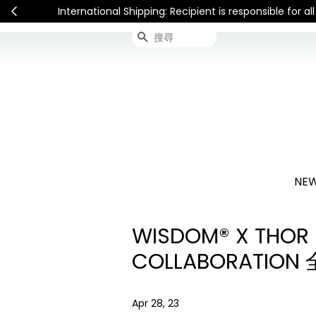
International Shipping: Recipient is respon
搜尋
NEW
WISDOM® X THOR 
COLLABORATIO
Apr 28, 23