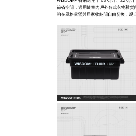
WISDOM® 特別選用了 53 公升、22
節省空間，適用於室內戶外各式衣物雜貨
夠在風格露營與居家收納間自由切換，親