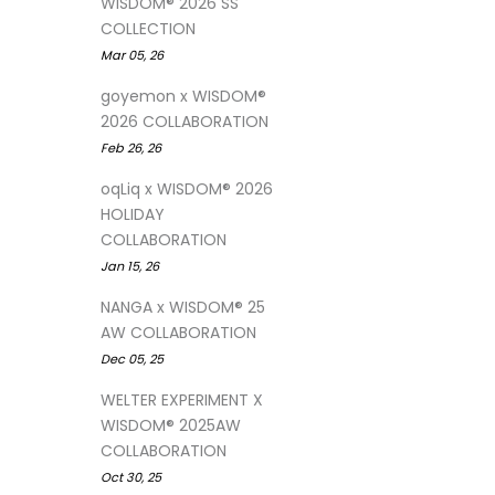
WISDOM® 2026 SS
COLLECTION
Mar 05, 26
goyemon x WISDOM®
2026 COLLABORATION
Feb 26, 26
oqLiq x WISDOM® 2026
HOLIDAY
COLLABORATION
Jan 15, 26
NANGA x WISDOM® 25
AW COLLABORATION
Dec 05, 25
WELTER EXPERIMENT X
WISDOM® 2025AW
COLLABORATION
Oct 30, 25