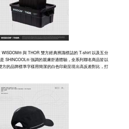
ISDOM® 與 THOR 雙方經典辨識標誌的 T-shirt 以及五分
同樣是 SHINCOOL® 強調的親膚舒適體驗，全系列聯名商品皆以
雙方的品牌標準字樣用簡潔的白色印刷呈現出高反差對比，打