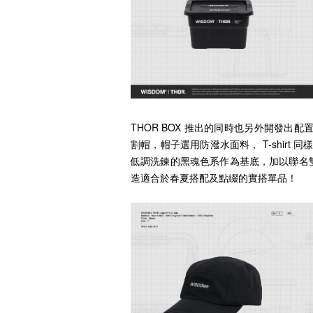
THOR BOX 推出的同時也另外開發出配置 W
割帽，帽子選用防潑水面料， T-shirt 
低調洗鍊的黑魂色系作為基底，加以聯名
造適合於春夏搭配及點綴的實搭單品！