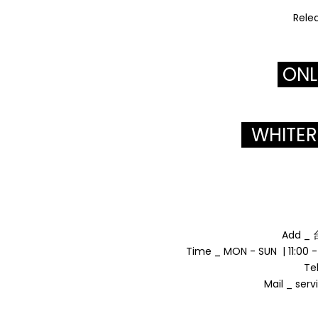
Relea
ONL
WHITERO
Add 
Time _ MON - SUN | 11:00 - 
Te
Mail _ se