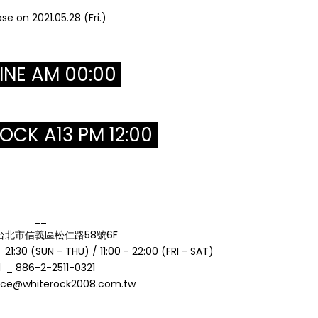
se on 2021.05.28 (Fri.)
INE AM 00:00
CK A13 PM 12:00
__
_ 台北市信義區松仁路58號6F
21:30 (SUN - THU) / 11:00 - 22:00 (FRI - SAT)
l _ 886-2-2511-0321
rvice@whiterock2008.com.tw