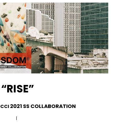
“RISE”
2021 SS COLLABORATION
ICCI
|