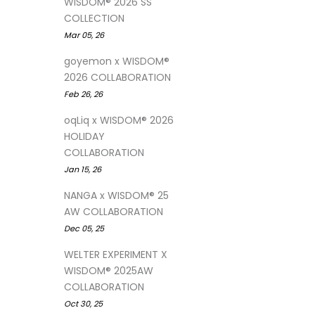
WISDOM® 2026 SS
COLLECTION
Mar 05, 26
goyemon x WISDOM®
2026 COLLABORATION
Feb 26, 26
oqLiq x WISDOM® 2026
HOLIDAY
COLLABORATION
Jan 15, 26
NANGA x WISDOM® 25
AW COLLABORATION
Dec 05, 25
WELTER EXPERIMENT X
WISDOM® 2025AW
COLLABORATION
Oct 30, 25