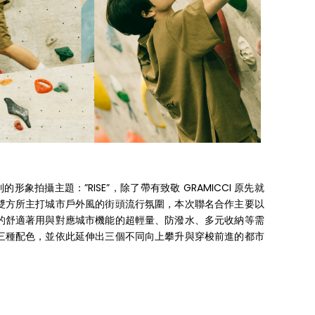
 聯名系列的形象拍攝主題：”RISE”，除了帶有致敬 GRAMICCI 原先就
雙方所主打城市戶外風的街頭流行氛圍，本次聯名合作主要以
的舒適著用與對應城市機能的超輕量、防潑水、多元收納等需
三種配色，並依此延伸出三個不同向上攀升與穿梭前進的都市