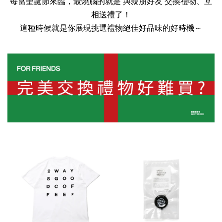
每當聖誕節來臨，最燒腦的就是 與親朋好友 交換禮物、互
相送禮了！
這種時候就是你展現挑選禮物絕佳好品味的好時機～