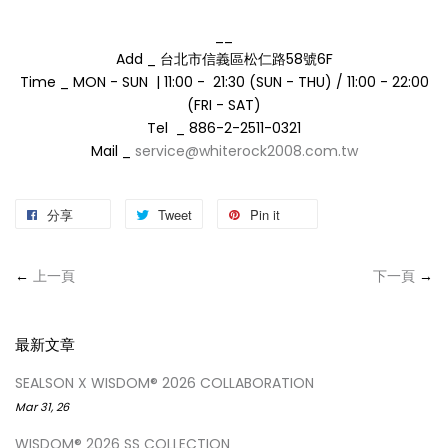
__
Add _ 台北市信義區松仁路58號6F
Time _ MON - SUN | 11:00 - 21:30 (SUN - THU) / 11:00 - 22:00
(FRI - SAT)
Tel _ 886-2-2511-0321
Mail _
service@whiterock2008.com.tw
分享
Tweet
Pin it
←
上一頁
下一頁
→
最新文章
SEALSON X WISDOM® 2026 COLLABORATION
Mar 31, 26
WISDOM® 2026 SS COLLECTION