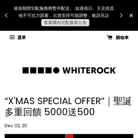
Internatio
連假期間宅配服務將暫停配送。 如遇假日、天災或其
for all 
他不可抗力因素，出貨安排可能調整，敬請見諒
國進
查看國內宅配最新公告
選單
購物車
“X'MAS SPECIAL OFFER”｜聖誕
多重回饋 5000送500
Dec 02, 20