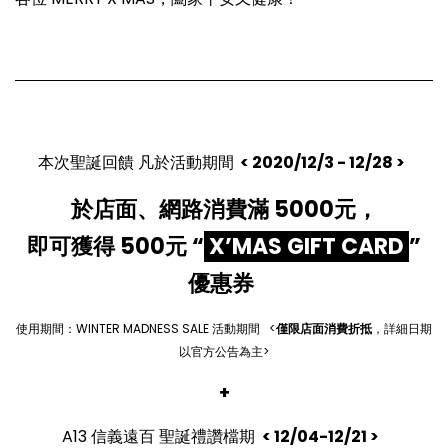
本次聖誕回饋 凡於活動期間
<
2020/12/3 - 12/28
>
於店面、網路消費滿 5000元，
即可獲得 500元 “
X’MAS GIFT CARD
”
優惠券
使用期間：WINTER MADNESS SALE 活動期間⠀<
僅限店面消費折抵
，詳細日期
以官方公告為主>
+
A13 信義遠百
聖誕禮讚檔期
< 12/04-12/21 >