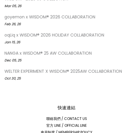
Mar 05, 26
goyemon x WISDOM® 2026 COLLABORATION
Feb 26, 26
oqLiq x WISDOM® 2026 HOLIDAY COLLABORATION
Jan 15, 26
NANGA x WISDOM® 25 AW COLLABORATION
Dec 05, 25
WELTER EXPERIMENT X WISDOM® 2025AW COLLABORATION
Oct 30, 25
快速連結
聯絡我們 / CONTACT US
官方 LINE / OFFICIAL LINE
會員制度 / MEMBERSHIP POLICY